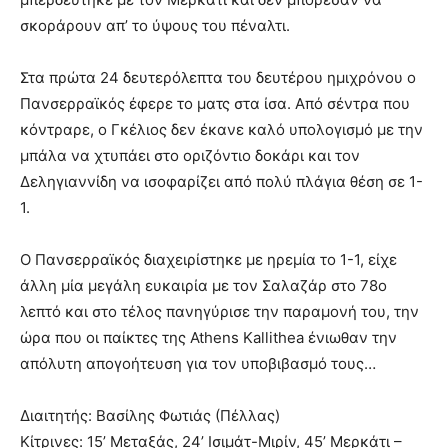
σκοράρουν απ’ το ύψους του πέναλτι.
Στα πρώτα 24 δευτερόλεπτα του δευτέρου ημιχρόνου ο
Πανσερραϊκός έφερε το ματς στα ίσα. Από σέντρα που
κόντραρε, ο Γκέλιος δεν έκανε καλό υπολογισμό με την
μπάλα να χτυπάει στο οριζόντιο δοκάρι και τον
Δεληγιαννίδη να ισοφαρίζει από πολύ πλάγια θέση σε 1-
1.
Ο Πανσερραϊκός διαχειρίστηκε με ηρεμία το 1-1, είχε
άλλη μία μεγάλη ευκαιρία με τον Σαλαζάρ στο 78ο
λεπτό και στο τέλος πανηγύρισε την παραμονή του, την
ώρα που οι παίκτες της Athens Kallithea ένιωθαν την
απόλυτη απογοήτευση για τον υποβιβασμό τους…
Διαιτητής: Βασίλης Φωτιάς (Πέλλας)
Κίτρινες: 15’ Μεταξάς, 24’ Ισιμάτ-Μιρίν, 45’ Μερκάτι –