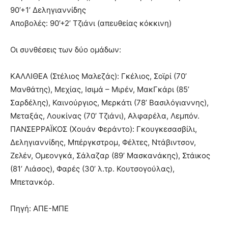
90’+1’ Δεληγιαννίδης
Αποβολές: 90’+2’ Τζιάνι (απευθείας κόκκινη)
Οι συνθέσεις των δύο ομάδων:
ΚΑΛΛΙΘΕΑ (Στέλιος Μαλεζάς): Γκέλιος, Σοϊρί (70’
Μανθάτης), Μεχίας, Ισιμά – Μιρέν, ΜακΓκάρι (85’
Σαρδέλης), Καινούργιος, Μερκάτι (78’ Βασιλόγιαννης),
Μεταξάς, Λουκίνας (70’ Τζιάνι), Αλφαρέλα, Λεμπόν.
ΠΑΝΣΕΡΡΑΪΚΟΣ (Χουάν Φεράντο): Γκουγκεσασβίλι,
Δεληγιαννίδης, Μπέργκστρομ, Φέλτες, Ντάβιντσον,
Ζελέν, Ομεονγκά, Σάλαζαρ (89’ Μασκανάκης), Στάικος
(81’ Λιάσος), Φαρές (30’ λ.τρ. Κουτσογούλας),
Μπετανκόρ.
Πηγή: ΑΠΕ-ΜΠΕ