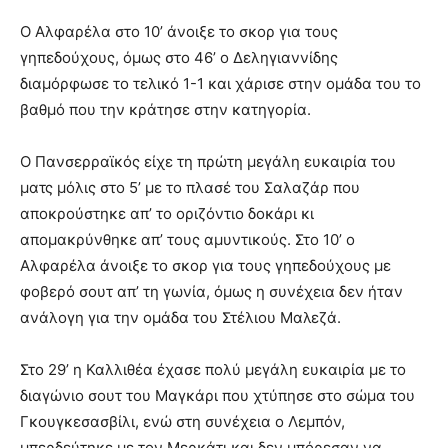
Ο Αλφαρέλα στο 10’ άνοιξε το σκορ για τους
γηπεδούχους, όμως στο 46’ ο Δεληγιαννίδης
διαμόρφωσε το τελικό 1-1 και χάρισε στην ομάδα του το
βαθμό που την κράτησε στην κατηγορία.
Ο Πανσερραϊκός είχε τη πρώτη μεγάλη ευκαιρία του
ματς μόλις στο 5’ με το πλασέ του Σαλαζάρ που
αποκρούστηκε απ’ το οριζόντιο δοκάρι κι
απομακρύνθηκε απ’ τους αμυντικούς. Στο 10’ ο
Αλφαρέλα άνοιξε το σκορ για τους γηπεδούχους με
φοβερό σουτ απ’ τη γωνία, όμως η συνέχεια δεν ήταν
ανάλογη για την ομάδα του Στέλιου Μαλεζά.
Στο 29’ η Καλλιθέα έχασε πολύ μεγάλη ευκαιρία με το
διαγώνιο σουτ του Μαγκάρι που χτύπησε στο σώμα του
Γκουγκεσασβίλι, ενώ στη συνέχεια ο Λεμπόν,
μπερδεύτηκε με τον Μερκάτι και δεν μπόρεσαν να