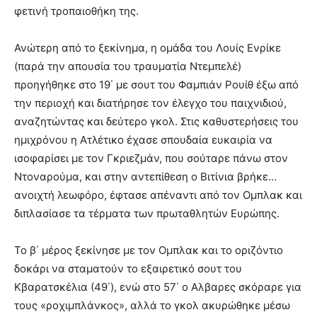
φετινή τροπαιοθήκη της.
Ανώτερη από το ξεκίνημα, η ομάδα του Λουίς Ενρίκε
(παρά την απουσία του τραυματία Ντεμπελέ)
προηγήθηκε στο 19΄ με σουτ του Φαμπιάν Ρουίθ έξω από
την περιοχή και διατήρησε τον έλεγχο του παιχνιδιού,
αναζητώντας και δεύτερο γκολ. Στις καθυστερήσεις του
ημιχρόνου η Ατλέτικο έχασε σπουδαία ευκαιρία να
ισοφαρίσει με τον Γκριεζμάν, που σούταρε πάνω στον
Ντοναρούμα, και στην αντεπίθεση ο Βιτίνια βρήκε…
ανοιχτή λεωφόρο, έφτασε απέναντι από τον Ομπλακ και
διπλασίασε τα τέρματα των πρωταθλητών Ευρώπης.
Το β΄ μέρος ξεκίνησε με τον Ομπλακ και το οριζόντιο
δοκάρι να σταματούν το εξαιρετικό σουτ του
Κβαρατσκέλια (49΄), ενώ στο 57΄ ο Αλβαρες σκόραρε για
τους «ροχιμπλάνκος», αλλά το γκολ ακυρώθηκε μέσω