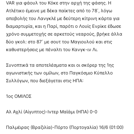
VAR για φάουλ του Κόκε στην αρχή της φάσης. Η
Ατλέτικο έμεινε με δέκα παίκτες από το 78΄, λόγω
αποβολής του Λανγκλέ με δεύτερη κίτρινη κάρτα για
διαμαρτυρία, και η Παρί, παρότι ο Λουίς Ενρίκε έδωσε
χρόνο συμμετοχής σε αρκετούς νεαρούς, βρήκε άλλα
δύο γκολ: στο 87΄ με σουτ του Μαγιουλού και στις
καθυστερήσεις με πέναλτι του Κανγκ-ιν Λι.
Συνοπτικά τα αποτελέσματα και οι σκόρερ της 1ης
αγωνιστικής των ομίλων, στο Παγκόσμιο Κύπελλο
Συλλόγων, που διεξάγεται στις ΗΠΑ:
1ος ΟΜΙΛΟΣ
Αλ Αχλί (Αίγυπτος)-Ιντερ Μαϊάμι (ΗΠΑ) 0-0
Παλμέιρας (Βραζιλία)-Πόρτο (Πορτογαλία) 16/6 (01:00)