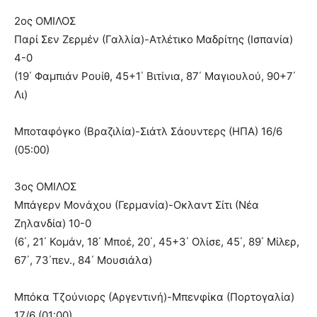
2ος ΟΜΙΛΟΣ
Παρί Σεν Ζερμέν (Γαλλία)-Ατλέτικο Μαδρίτης (Ισπανία)
4-0
(19΄ Φαμπιάν Ρουίθ, 45+1΄ Βιτίνια, 87΄ Μαγιουλού, 90+7΄
Λι)
Μποταφόγκο (Βραζιλία)-Σιάτλ Σάουντερς (ΗΠΑ) 16/6
(05:00)
3ος ΟΜΙΛΟΣ
Μπάγερν Μονάχου (Γερμανία)-Οκλαντ Σίτι (Νέα
Ζηλανδία) 10-0
(6΄, 21΄ Κομάν, 18΄ Μποέ, 20΄, 45+3΄ Ολίσε, 45΄, 89΄ Μίλερ,
67΄, 73΄πεν., 84΄ Μουσιάλα)
Μπόκα Τζούνιορς (Αργεντινή)-Μπενφίκα (Πορτογαλία)
17/6 (01:00)