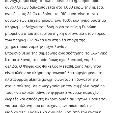
συνεχίζουμε: έως το τέλος Ιουνίου το ημερήσιο όριο
συναλλαγών διπλασιάζεται στα 1.000 ευρώ την ημέρα,
ενώ έως τις 31 Οκτωβρίου, το IRIS επεκτείνεται στο
σύνολο των επιχειρήσεων. Ένα 100% ελληνικό σύστημα
πληρωμών δείχνει τον δρόμο για το πώς η Ευρώπη
μπορεί να αποκτήσει στρατηγική αυτονομία στον τομέα
των πληρωμών, αλλά και στη νέα εποχή της
χρηματοοικονομικής τεχνολογίας.
Επόμενο θέμα της σημερινής ανασκόπησης, το Ελληνικό
Κτηματολόγιο, το οποίο όπως έχω ξαναπεί, γυρίζει
σελίδα. Ο Ψηφιακός Φάκελος Μεταβίβασης Ακινήτου
είναι πλέον σε πλήρη παραγωγική λειτουργία μέσω της
πλατφόρμας akinita.gov.gr, δίνοντας τη δυνατότητα
στους πολίτες -σε συνεργασία με τον συμβολαιογράφο
τους- να ολοκληρώνουν ψηφιακά γονικές παροχές,
δωρεές και αποδοχές κληρονομιάς ακινήτων. Πρόκειται
για μια αλλαγή που επιταχύνει εντυπωσιακά τις
διαδικασίες. Ενδεικτικά αναφέρω ότι από την έναρξη