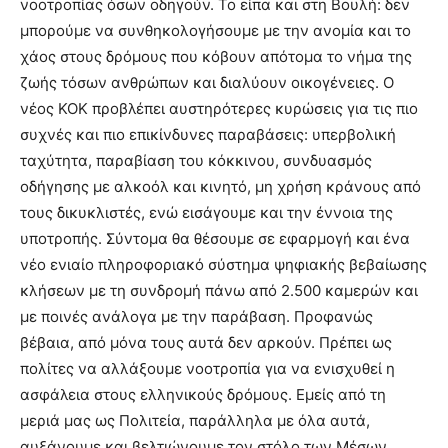
νοοτροπίας όσων οδηγούν. Το είπα και στη Βουλή: δεν
μπορούμε να συνθηκολογήσουμε με την ανομία και το
χάος στους δρόμους που κόβουν απότομα το νήμα της
ζωής τόσων ανθρώπων και διαλύουν οικογένειες. Ο
νέος ΚΟΚ προβλέπει αυστηρότερες κυρώσεις για τις πιο
συχνές και πιο επικίνδυνες παραβάσεις: υπερβολική
ταχύτητα, παραβίαση του κόκκινου, συνδυασμός
οδήγησης με αλκοόλ και κινητό, μη χρήση κράνους από
τους δικυκλιστές, ενώ εισάγουμε και την έννοια της
υποτροπής. Σύντομα θα θέσουμε σε εφαρμογή και ένα
νέο ενιαίο πληροφοριακό σύστημα ψηφιακής βεβαίωσης
κλήσεων με τη συνδρομή πάνω από 2.500 καμερών και
με ποινές ανάλογα με την παράβαση. Προφανώς
βέβαια, από μόνα τους αυτά δεν αρκούν. Πρέπει ως
πολίτες να αλλάξουμε νοοτροπία για να ενισχυθεί η
ασφάλεια στους ελληνικούς δρόμους. Εμείς από τη
μεριά μας ως Πολιτεία, παράλληλα με όλα αυτά,
αυξάνουμε και βελτιώνουμε τον στόλο των Μέσων