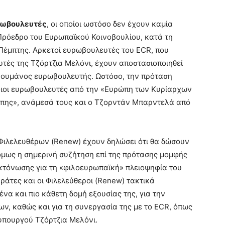
ρωβουλευτές
, οι οποίοι ωστόσο δεν έχουν καμία
Πρόεδρο του Ευρωπαϊκού Κοινοβουλίου, κατά τη
 Πέμπτης. Αρκετοί ευρωβουλευτές του ECR, που
τές της Τζόρτζια Μελόνι, έχουν αποστασιοποιηθεί
Ρουμάνος ευρωβουλευτής. Ωστόσο, την πρόταση
ιοι ευρωβουλευτές από την «Ευρώπη των Κυρίαρχων
ώπης», ανάμεσά τους και ο Τζορντάν Μπαρντελά από
Φιλελευθέρων (Renew) έχουν δηλώσει ότι θα δώσουν
όμως η σημερινή συζήτηση επί της πρότασης μομφής
εκτόνωσης για τη «φιλοευρωπαϊκή» πλειοψηφία του
άτες και οι Φιλελεύθεροι (Renew) τακτικά
ένα και πιο κάθετη δομή εξουσίας της, για την
, καθώς και για τη συνεργασία της με το ECR, όπως
υπουργού Τζόρτζια Μελόνι.