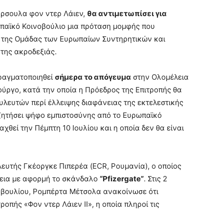
ύρσουλα φον ντερ Λάιεν,
θα αντιμετωπίσει για
παϊκό Κοινοβούλιο μια πρόταση μομφής που
 της Ομάδας των Ευρωπαίων Συντηρητικών και
της ακροδεξιάς.
πραγματοποιηθεί
σήμερα το απόγευμα
στην Ολομέλεια
ύργο, κατά την οποία η Πρόεδρος της Επιτροπής θα
υλευτών περί έλλειψης διαφάνειας της εκτελεστικής
ζητήσει ψήφο εμπιστοσύνης από το Ευρωπαϊκό
χθεί την Πέμπτη 10 Ιουλίου και η οποία δεν θα είναι
υτής Γκέοργκε Πιπερέα (ECR, Ρουμανία), ο οποίος
νεια με αφορμή το σκάνδαλο
“Pfizergate”
. Στις 2
οβουλίου, Ρομπέρτα Μέτσολα ανακοίνωσε ότι
οπής «Φον ντερ Λάιεν ΙΙ», η οποία πληροί τις