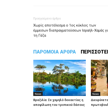
Προηγούμενο άρθρο
Χωρίς αποτέλεσμα ο 1ος κύκλος των
έμμεσων διαπραγματεύσεων Ισραήλ-Χαμάς γ
τη Γάζα
ΠΑΡΟΜΟΙΑ ΑΡΘΡΑ
ΠΕΡΙΣΣΟΤΕ
News
News
Βραζιλία: Σε χαμηλό δεκαετίας η
Διευρύνετα
αποψίλωση του τροπικού δάσους
πρωτοβουλί