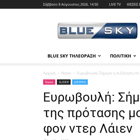
Σάββατο 8 Αύγουστος 2026, 14:50
LIVE TV
ΘΕΣΕΙΣ 
BLUE
SKY
BLUE SKY ΤΗΛΕΟΡΑΣΗ
ΠΟΛΙΤΙΚΗ
Αρχική
News
Ευρωβουλή: Σήμερα η συζήτηση επί
News
SLIDER
ΔΙΕΘΝΗ
Ευρωβουλή: Σήμ
της πρότασης μ
φον ντερ Λάιεν