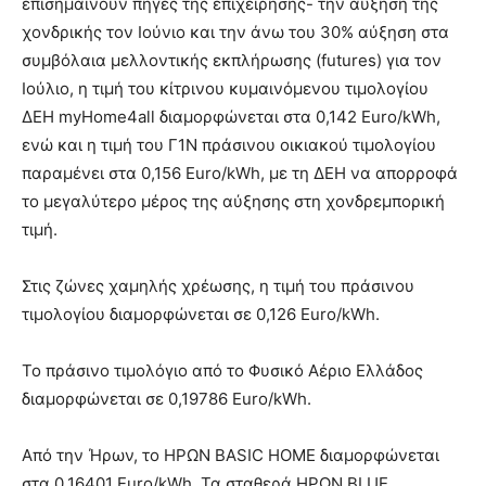
επισημαίνουν πηγές της επιχείρησης- την αύξηση της
χονδρικής τον Ιούνιο και την άνω του 30% αύξηση στα
συμβόλαια μελλοντικής εκπλήρωσης (futures) για τον
Ιούλιο, η τιμή του κίτρινου κυμαινόμενου τιμολογίου
ΔΕΗ myHome4all διαμορφώνεται στα 0,142 Euro/kWh,
ενώ και η τιμή του Γ1Ν πράσινου οικιακού τιμολογίου
παραμένει στα 0,156 Euro/kWh, με τη ΔΕΗ να απορροφά
το μεγαλύτερο μέρος της αύξησης στη χονδρεμπορική
τιμή.
Στις ζώνες χαμηλής χρέωσης, η τιμή του πράσινου
τιμολογίου διαμορφώνεται σε 0,126 Euro/kWh.
Το πράσινο τιμολόγιο από το Φυσικό Αέριο Ελλάδος
διαμορφώνεται σε 0,19786 Euro/kWh.
Από την Ήρων, το ΗΡΩΝ BASIC HOME διαμορφώνεται
στα 0,16401 Euro/kWh. Τα σταθερά ΗΡΩΝ BLUE