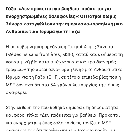
Γάζα: «Δεν πρόκειται για βοήθεια, πρόκειται για
ενορχηστρωμένες δολοφονίες»: Οι Γιατροί Χωρίς
Σύνορα καταγγέλλουν την αμερικανο-ισραηλινή μκο
Ανθρωπιστικό Ίδρυμα για τη Γάζα
Η μη κυβερνητική οργάνωση Γιατροί Χωρίς Σύνορα
(Médecins sans frontières, MSF), καταδίκασε σήμερα τη
«συστημική βία κατά αμάχων» στα κέντρα διανομής
τροφίμων της αμερικανο-ισραηλινής μκο Ανθρωπιστικό
Ίδρυμα για τη Γάζα (GHF), σε τέτοια επίπεδα βίας που η
MSF δεν έχει δει στα 54 χρόνια λειτουργίας της, όπως
αναφέρει.
Στην έκθεσή της που δόθηκε σήμερα στη δημοσιότητα
και φέρει τίτλο: «Δεν πρόκειται για βοήθεια. Πρόκειται
για ενορχηστρωμένες δολοφονίες», τονίζει η MSF
αναφέροντας ότι περιέθαλψε ένα 8χρονο κορίτσι με