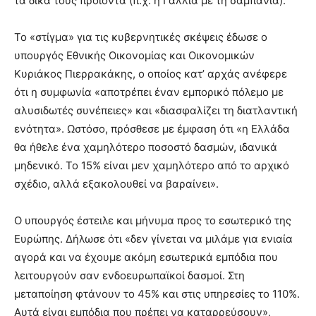
τα δικά τους προϊόντα (π.χ. η Γαλλία με τη σαμπάνια).
Το «στίγμα» για τις κυβερνητικές σκέψεις έδωσε ο
υπουργός Εθνικής Οικονομίας και Οικονομικών
Κυριάκος Πιερρακάκης, ο οποίος κατ’ αρχάς ανέφερε
ότι η συμφωνία «αποτρέπει έναν εμπορικό πόλεμο με
αλυσιδωτές συνέπειες» και «διασφαλίζει τη διατλαντική
ενότητα». Ωστόσο, πρόσθεσε με έμφαση ότι «η Ελλάδα
θα ήθελε ένα χαμηλότερο ποσοστό δασμών, ιδανικά
μηδενικό. Το 15% είναι μεν χαμηλότερο από το αρχικό
σχέδιο, αλλά εξακολουθεί να βαραίνει».
Ο υπουργός έστειλε και μήνυμα προς το εσωτερικό της
Ευρώπης. Δήλωσε ότι «δεν γίνεται να μιλάμε για ενιαία
αγορά και να έχουμε ακόμη εσωτερικά εμπόδια που
λειτουργούν σαν ενδοευρωπαϊκοί δασμοί. Στη
μεταποίηση φτάνουν το 45% και στις υπηρεσίες το 110%.
Αυτά είναι εμπόδια που πρέπει να καταρρεύσουν»,