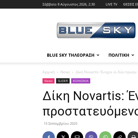
Σάββατο 8 Αύγουστος 2026, 2:30
LIVE TV
ΘΕΣΕΙΣ Ε
BLUE
SKY
BLUE SKY ΤΗΛΕΟΡΑΣΗ
ΠΟΛΙΤΙΚΗ
Αρχική
News
Δίκη Novartis: Ένοχοι οι δύο πρώη
News
SLIDER
ΚΟΙΝΩΝΙΑ
Δίκη Novartis: 
προστατευόμενο
15 Σεπτεμβρίου 2025