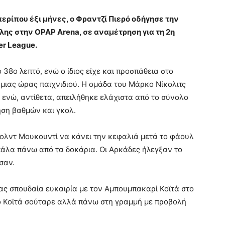
ρίπου έξι μήνες, ο Φραντζί Πιερό οδήγησε την
ολης στην OPAP Arena, σε αναμέτρηση για τη 2η
r League.
 38ο λεπτό, ενώ ο ίδιος είχε και προσπάθεια στο
 μιας ώρας παιχνιδιού. Η ομάδα του Μάρκο Νίκολιτς
υα ενώ, αντίθετα, απειλήθηκε ελάχιστα από το σύνολο
ηση βαθμών και γκολ.
ρολντ Μουκουντί να κάνει την κεφαλιά μετά το φάουλ
πάλα πάνω από τα δοκάρια. Οι Αρκάδες ήλεγξαν το
σαν.
ας σπουδαία ευκαιρία με τον Αμπουμπακαρί Κοϊτά στο
 ο Κοϊτά σούταρε αλλά πάνω στη γραμμή με προβολή