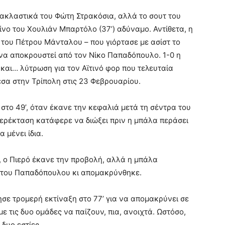
νακλαστικά του Φώτη Στρακόσια, αλλά το σουτ του
ίνο του Χουλιάν Μπαρτόλο (37’) αδύναμο. Αντίθετα, η
ρ του Πέτρου Μάνταλου – που γιόρτασε με ασίστ το
να αποκρουστεί από τον Νίκο Παπαδόπουλο. 1-0 η
 και… λύτρωση για τον Αϊτινό φορ που τελευταία
έσα στην Τρίπολη στις 23 Φεβρουαρίου.
στο 49’, όταν έκανε την κεφαλιά μετά τη σέντρα του
υπερέκταση κατάφερε να διώξει πριν η μπάλα περάσει
 μένει ίδια.
ν, ο Πιερό έκανε την προβολή, αλλά η μπάλα
ς του Παπαδόπουλου κι απομακρύνθηκε.
ε τρομερή εκτίναξη στο 77’ για να απομακρύνει σε
 τις δυο ομάδες να παίζουν, πια, ανοιχτά. Ωστόσο,
δυο εστίες.