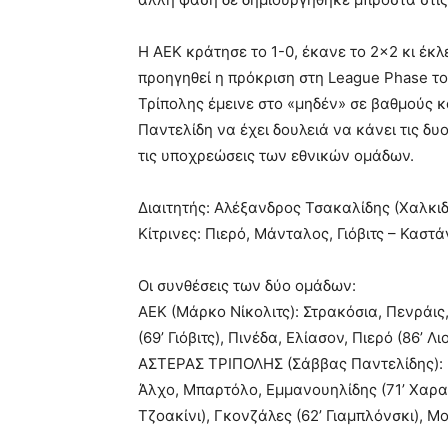
Η ΑΕΚ κράτησε το 1-0, έκανε το 2×2 κι έκλ
προηγηθεί η πρόκριση στη League Phase τ
Τρίπολης έμεινε στο «μηδέν» σε βαθμούς κα
Παντελίδη να έχει δουλειά να κάνει τις δ
τις υποχρεώσεις των εθνικών ομάδων.
Διαιτητής: Αλέξανδρος Τσακαλίδης (Χαλκιδ
Κίτρινες: Πιερό, Μάνταλος, Γιόβιτς – Καστάν
Οι συνθέσεις των δύο ομάδων:
ΑΕΚ (Μάρκο Νίκολιτς): Στρακόσια, Πενράις,
(69’ Γιόβιτς), Πινέδα, Ελίασον, Πιερό (86’ Λ
ΑΣΤΕΡΑΣ ΤΡΙΠΟΛΗΣ (Σάββας Παντελίδης): Πα
Άλχο, Μπαρτόλο, Εμμανουηλίδης (71’ Χαραλ
Τζοακίνι), Γκονζάλες (62’ Γιαμπλόνσκι), Μ