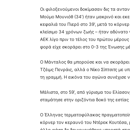
Οι φιλοξενούμενοι δοκίμασαν δις τα αντα
Μούμο Μουνιόθ (34’) ήταν μακρινό και εκε
κεφαλιά του Πιερό στο 39’, μετά το κόρνε
κλείσιμο 34 χρόνων ζωής – ήταν αδύνατο 
ΑΕΚ λίγο πριν το τέλος του πρώτου μέρους
φορά είχε σκοράρει στο 0-3 της Ένωσης μ
Ο Μάνταλος θα μπορούσε και να σκοράρει 
Τζέιμς Πενράις, αλλά ο Νίκο Σίπτσιτς με 
τη γραμμή. Η εικόνα του αγώνα συνέχισε να
Μάλιστα, στο 59’, από γύρισμα του Ελίασο
σταμάτησε στην οριζόντια δοκό της εστία
Ο Έλληνας τερματοφύλακας πραγματοποίησ
κόρνερ τον κεραυνό του Ντέρεκ Κουτέσα, με
άλλη φάση δε δημιουργήθηκε μπροστά στις 