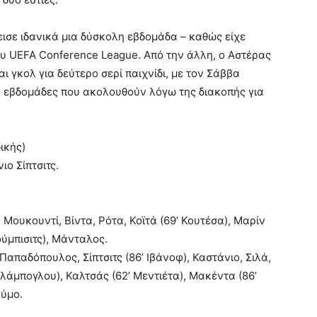
εισε ιδανικά μια δύσκολη εβδομάδα – καθώς είχε
ου UEFA Conference League. Από την άλλη, ο Αστέρας
ι γκολ για δεύτερο σερί παιχνίδι, με τον Σάββα
υο εβδομάδες που ακολουθούν λόγω της διακοπής για
ικής)
ιο Σίπτσιτς.
 Μουκουντί, Βίντα, Ρότα, Κοϊτά (69’ Κουτέσα), Μαρίν
ιούμπισιτς), Μάνταλος.
παδόπουλος, Σίπτσιτς (86’ Ιβάνοφ), Καστάνιο, Σιλά,
άμπογλου), Καλτσάς (62’ Μεντιέτα), Μακέντα (86’
ούμο.