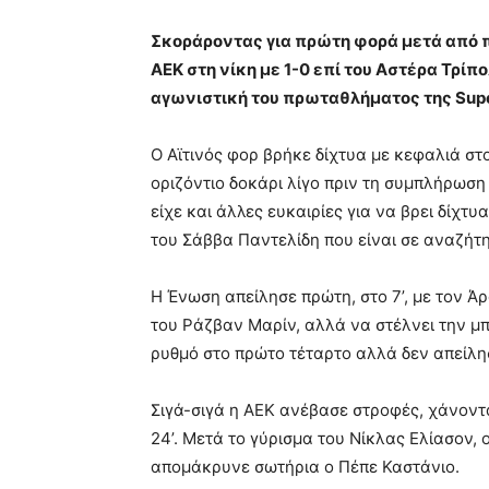
Σκοράροντας για πρώτη φορά μετά από πε
ΑΕΚ στη νίκη με 1-0 επί του Αστέρα Τρίπ
αγωνιστική του πρωταθλήματος της Supe
Ο Αϊτινός φορ βρήκε δίχτυα με κεφαλιά στο
οριζόντιο δοκάρι λίγο πριν τη συμπλήρωση
είχε και άλλες ευκαιρίες για να βρει δίχτ
του Σάββα Παντελίδη που είναι σε αναζήτ
Η Ένωση απείλησε πρώτη, στο 7’, με τον Ά
του Ράζβαν Μαρίν, αλλά να στέλνει την μ
ρυθμό στο πρώτο τέταρτο αλλά δεν απείλη
Σιγά-σιγά η ΑΕΚ ανέβασε στροφές, χάνοντ
24’. Μετά το γύρισμα του Νίκλας Ελίασον,
απομάκρυνε σωτήρια ο Πέπε Καστάνιο.