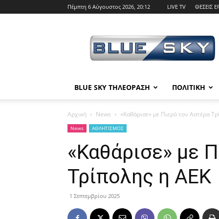
Πέμπτη 6 Αύγουστος 2026, 20:12
LIVE TV
ΘΕΣΕΙΣ Ε
BLUE
SKY
BLUE SKY ΤΗΛΕΟΡΑΣΗ
ΠΟΛΙΤΙΚΗ
Αρχική
News
«Καθάρισε» με Πιερό τον Αστέρα Τρ
News
ΑΘΛΗΤΙΣΜΟΣ
«Καθάρισε» με Π
Τρίπολης η ΑΕΚ
1 Σεπτεμβρίου 2025