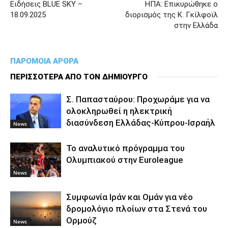
Ειδήσεις BLUE SKY –
ΗΠΑ: Επικυρώθηκε ο
18.09.2025
διορισμός της Κ. Γκίλφοϊλ
στην Ελλάδα
ΠΑΡΟΜΟΙΑ ΑΡΘΡΑ
ΠΕΡΙΣΣΟΤΕΡΑ ΑΠΟ ΤΟΝ ΔΗΜΙΟΥΡΓΟ
Σ. Παπασταύρου: Προχωράμε για να
ολοκληρωθεί η ηλεκτρική
διασύνδεση Ελλάδας-Κύπρου-Ισραήλ
News
To αναλυτικό πρόγραμμα του
Ολυμπιακού στην Euroleague
News
Συμφωνία Ιράν και Ομάν για νέο
δρομολόγιο πλοίων στα Στενά του
Ορμούζ
News