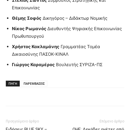
Στέλιος Ζώντος
Σύμβουλος Στρατηγικής και
Επικοινωνίας
Θέμης Σοφός
Δικηγόρος – Διδάκτωρ Νομικής
Νίκος Ρωμανός
Διευθυντής Ψηφιακής Επικοινωνίας
Πρωθυπουργού
Χρήστος Κακλαμάνης
Γραμματέας Τομέα
Δικαιοσύνης ΠΑΣΟΚ-ΚΙΝΑΛ
Γιώργος Καραμέρος
Βουλευτής ΣΥΡΙΖΑ-ΠΣ
ΠΗΓΗ
ΠΑΡΕΜΒΑΣΕΙΣ
Προηγούμενο άρθρο
Επόμενο άρθρο
Ειδήσεις BLUE SKY –
ΟΗΕ: Δεκάδες ηγέτες από