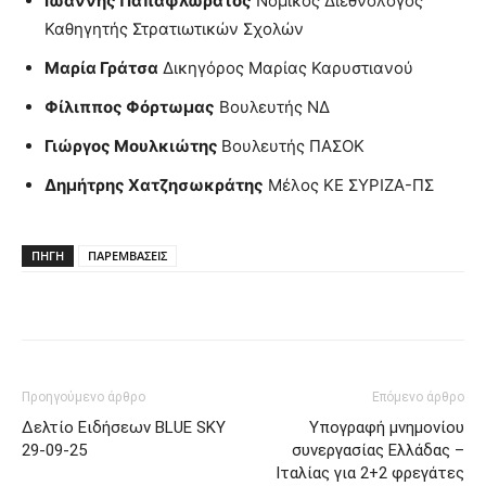
Ιωάννης Παπαφλωράτος
Νομικός Διεθνολόγος
Καθηγητής Στρατιωτικών Σχολών
Μαρία Γράτσα
Δικηγόρος Μαρίας Καρυστιανού
Φίλιππος Φόρτωμας
Βουλευτής ΝΔ
Γιώργος Μουλκιώτης
Βουλευτής ΠΑΣΟΚ
Δημήτρης Χατζησωκράτης
Μέλος ΚΕ ΣΥΡΙΖΑ-ΠΣ
ΠΗΓΗ
ΠΑΡΕΜΒΑΣΕΙΣ
Προηγούμενο άρθρο
Επόμενο άρθρο
Δελτίο Ειδήσεων BLUE SKY
Υπογραφή μνημονίου
29-09-25
συνεργασίας Ελλάδας –
Ιταλίας για 2+2 φρεγάτες