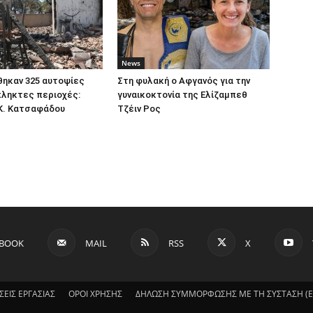
News
ηκαν 325 αυτοψίες
Στη φυλακή ο Aφγανός για την
πληκτες περιοχές:
γυναικοκτονία της Ελίζαμπεθ
Κ. Κατσαφάδου
Τζέιν Ρος
EBOOK
MAIL
RSS
X
ΣΕΙΣ ΕΡΓΑΣΙΑΣ
ΟΡΟΙ ΧΡΗΣΗΣ
ΔΗΛΩΣΗ ΣΥΜΜΟΡΦΩΣΗΣ ΜΕ ΤΗ ΣΥΣΤΑΣΗ (ΕΕ