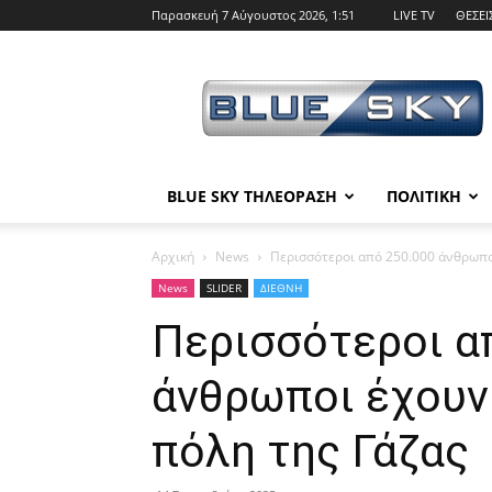
Παρασκευή 7 Αύγουστος 2026, 1:51
LIVE TV
ΘΕΣΕΙ
BLUE
SKY
BLUE SKY ΤΗΛΕΟΡΑΣΗ
ΠΟΛΙΤΙΚΗ
Αρχική
News
Περισσότεροι από 250.000 άνθρωποι
News
SLIDER
ΔΙΕΘΝΗ
Περισσότεροι α
άνθρωποι έχουν
πόλη της Γάζας