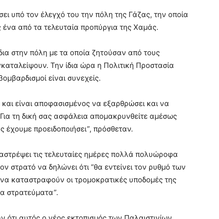
σει υπό τον έλεγχό του την πόλη της Γάζας, την οποία
 ένα από τα τελευταία προπύργια της Χαμάς.
δια στην πόλη με τα οποία ζητούσαν από τους
γκαταλείψουν. Την ίδια ώρα η Πολιτική Προστασία
βομβαρδισμοί είναι συνεχείς.
ς και είναι αποφασισμένος να εξαρθρώσει και να
“Για τη δική σας ασφάλεια απομακρυνθείτε αμέσως
ς έχουμε προειδοποιήσει”, πρόσθεταν.
ταστρέψει τις τελευταίες ημέρες πολλά πολυώροφα
τον στρατό να δηλώνει ότι “θα εντείνει τον ρυθμό των
να καταστραφούν οι τρομοκρατικές υποδομές της
 τα στρατεύματα”.
ν ότι αυτός ο νέος εκτοπισμός των Παλαιστινίων