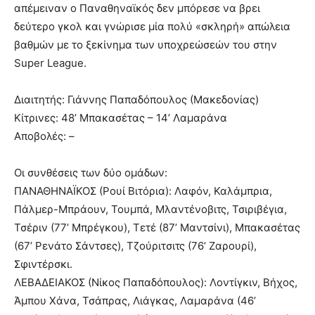
απέμειναν ο Παναθηναϊκός δεν μπόρεσε να βρει
δεύτερο γκολ και γνώρισε μία πολύ «σκληρή» απώλεια
βαθμών με το ξεκίνημα των υποχρεώσεών του στην
Super League.
Διαιτητής: Γιάννης Παπαδόπουλος (Μακεδονίας)
Κίτρινες: 48’ Μπακασέτας – 14’ Λαμαράνα
Αποβολές: –
Οι συνθέσεις των δύο ομάδων:
ΠΑΝΑΘΗΝΑΪΚΟΣ (Ρουί Βιτόρια): Λαφόν, Καλάμπρια,
Πάλμερ-Μπράουν, Τουμπά, Μλαντένοβιτς, Τσιριβέγια,
Τσέριν (77’ Μπρέγκου), Τετέ (87’ Μαντσίνι), Μπακασέτας
(67’ Ρενάτο Σάντσες), Τζούριτσιτς (76’ Ζαρουρί),
Σφιντέρσκι.
ΛΕΒΑΔΕΙΑΚΟΣ (Νίκος Παπαδόπουλος): Λοντίγκιν, Βήχος,
Άμπου Χάνα, Τσάπρας, Λιάγκας, Λαμαράνα (46’