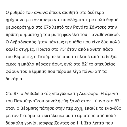
Ο ρυθμός του αγώνα έπεσε αισθητά στο δεύτερο
ημίχρονο με τον κόσμο να «υποδέχεται» με πολύ θερμό
χειροκρότημα στο 67ο λεπτό τον Ρενάτο Σάντσες στην
πρώτη συμμετοχή του με τη φανέλα του Παναθηναϊκού.
Ο Λεβαδειακός ήταν πάντως η ομάδα που είχε δύο πολύ
καλές στιγμές. Πρώτα στο 73’ όταν από κάθετη πάσα
του Βέρμπιτς, ο Γκούμας έπιασε το πλασέ από τα δεξιά
όμως η μπάλα πέρασε άουτ, ενώ στο 82’ το απευθείας
φάουλ του Βέρμπιτς που πέρασε λίγο πάνω απ’ τα
δοκάρια.
Στο 87’ ο Λεβαδειακός «πάγωσε» τη Λεωφόρο. Η άμυνα
του Παναθηναϊκού συνελήφθη ξανά στον… ύπνο στο 87’
όταν ο Βέρμπιτς πάτησε στην περιοχή, έπαιξε το ένα-δύο
με τον Γκούμα κι «εκτέλεσε» με το αριστερό από πολύ
δύσκολη γωνία, ισοφαρίζοντας σε 1-1. Στα λεπτά που