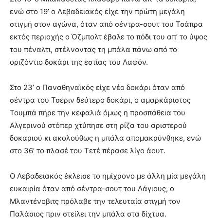
ενώ στο 19’ ο Λεβαδειακός είχε την πρώτη μεγάλη
στιγμή στον αγώνα, όταν από σέντρα-σουτ του Τσάπρα
εκτός περιοχής ο Όζμπολτ έβαλε το πόδι του απ’ το ύψος
του πέναλτι, στέλνοντας τη μπάλα πάνω από το
οριζόντιο δοκάρι της εστίας του Λαφόν.
Στο 23’ ο Παναθηναϊκός είχε νέο δοκάρι όταν από
σέντρα του Τσέριν δεύτερο δοκάρι, ο αμαρκάριστος
Τουμπά πήρε την κεφαλιά όμως η προσπάθεια του
Αλγερινού στόπερ χτύπησε στη ρίζα του αριστερού
δοκαριού κι ακολούθως η μπάλα απομακρύνθηκε, ενώ
στο 36’ το πλασέ του Τετέ πέρασε λίγο άουτ.
Ο Λεβαδειακός έκλεισε το ημίχρονο με άλλη μία μεγάλη
ευκαιρία όταν από σέντρα-σουτ του Λάγιους, ο
Μλαντένοβιτς πρόλαβε την τελευταία στιγμή τον
Παλάσιος πριν στείλει την μπάλα στα δίχτυα.