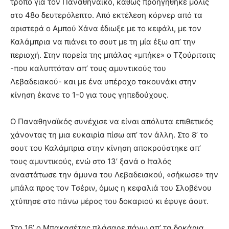
τρόπο για τον Παναθηναϊκό, καθώς προηγήθηκε μόλις
στο 48ο δευτερόλεπτο. Από εκτέλεση κόρνερ από τα
αριστερά ο Αμπού Χάνα έδιωξε με το κεφάλι, με τον
Καλάμπρια να πιάνει το σουτ με τη μία έξω απ’ την
περιοχή. Στην πορεία της μπάλας «μπήκε» ο Τζούριτσιτς
-που καλυπτόταν απ’ τους αμυντικούς του
Λεβαδειακού- και με ένα υπέροχο τακουνάκι στην
κίνηση έκανε το 1-0 για τους γηπεδούχους.
Ο Παναθηναϊκός συνέχισε να είναι απόλυτα επιθετικός
χάνοντας τη μια ευκαιρία πίσω απ’ τον άλλη. Στο 8’ το
σουτ του Καλάμπρια στην κίνηση αποκρούστηκε απ’
τους αμυντικούς, ενώ στο 13’ ξανά ο Ιταλός
αναστάτωσε την άμυνα του Λεβαδειακού, «σήκωσε» την
μπάλα προς τον Τσέριν, όμως η κεφαλιά του Σλοβένου
χτύπησε στο πάνω μέρος του δοκαριού κι έφυγε άουτ.
Στο 16’ ο Μπακασέτας πλάσαρε πάνω απ’ τα δοκάρια,