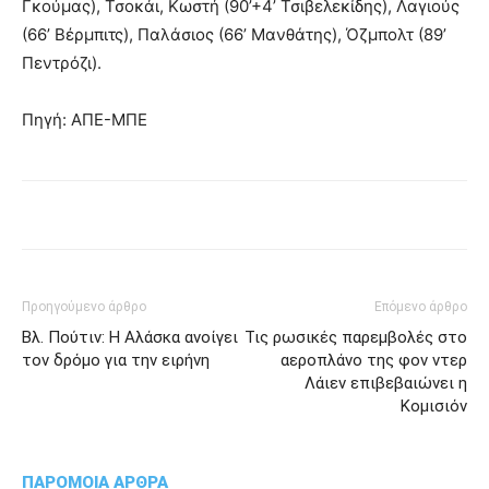
Γκούμας), Τσοκάι, Κωστή (90’+4’ Τσιβελεκίδης), Λαγιούς
(66’ Βέρμπιτς), Παλάσιος (66’ Μανθάτης), Όζμπολτ (89’
Πεντρόζι).
Πηγή: ΑΠΕ-ΜΠΕ
Προηγούμενο άρθρο
Επόμενο άρθρο
Βλ. Πούτιν: Η Αλάσκα ανοίγει
Τις ρωσικές παρεμβολές στο
τον δρόμο για την ειρήνη
αεροπλάνο της φον ντερ
Λάιεν επιβεβαιώνει η
Κομισιόν
ΠΑΡΟΜΟΙΑ ΑΡΘΡΑ