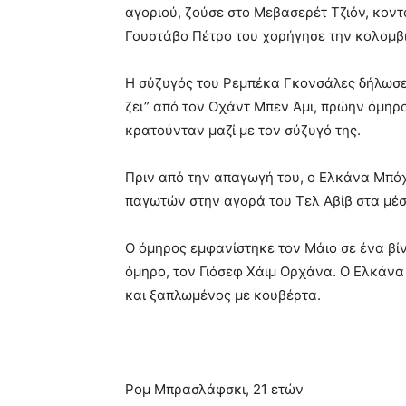
αγοριού, ζούσε στο Μεβασερέτ Τζιόν, κον
Γουστάβο Πέτρο του χορήγησε την κολομβ
Η σύζυγός του Ρεμπέκα Γκονσάλες δήλωσε 
ζει” από τον Οχάντ Μπεν Άμι, πρώην όμηρ
κρατούνταν μαζί με τον σύζυγό της.
Πριν από την απαγωγή του, ο Ελκάνα Μπόχ
παγωτών στην αγορά του Τελ Αβίβ στα μέσ
Ο όμηρος εμφανίστηκε τον Μάιο σε ένα βί
όμηρο, τον Γιόσεφ Χάιμ Ορχάνα. Ο Ελκάν
και ξαπλωμένος με κουβέρτα.
Ρομ Μπρασλάφσκι, 21 ετών