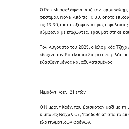
Ο Ρομ Μπρασλάφσκι, από την Ιερουσαλήμ, 
φεστιβάλ Nova. Από τις 10:30, οπότε επικο
τις 13:30, οπότε εξαφανίστηκε, ο φύλακας
σύμφωνα με επιζώντες. Τραυματίστηκε και 
Τον Αύγουστο του 2025, ο Ισλαμικός Τζιχά
έδειχνε τον Ρομ Μπρασλάφσκι να μιλάει 
εξασθενημένος και αδυνατισμένος.
Νιμρόντ Κοέν, 21 ετών
Ο Νιμρόντ Κοέν, που βρισκόταν μαζί με τ
κιμπούτς Ναχάλ Οζ, ‘προδόθηκε’ από το επ
ελαττωματικών φρένων.