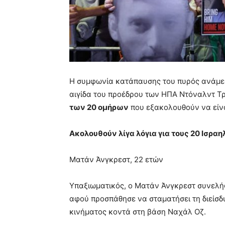
Η συμφωνία κατάπαυσης του πυρός ανάμεσα
αιγίδα του προέδρου των ΗΠΑ Ντόναλντ Τ
των 20 ομήρων
που εξακολουθούν να είνα
Ακολουθούν λίγα λόγια για τους 20 Ισρ
Ματάν Άνγκρεστ, 22 ετών
Υπαξιωματικός, ο Ματάν Άνγκρεστ συνελή
αφού προσπάθησε να σταματήσει τη διείσδ
κινήματος κοντά στη βάση Ναχάλ Οζ.