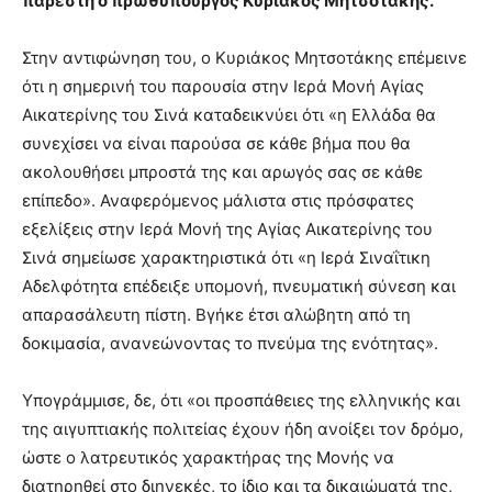
παρέστη ο πρωθυπουργός Κυριάκος Μητσοτάκης.
Στην αντιφώνηση του, ο Κυριάκος Μητσοτάκης επέμεινε
ότι η σημερινή του παρουσία στην Ιερά Μονή Αγίας
Αικατερίνης του Σινά καταδεικνύει ότι «η Ελλάδα θα
συνεχίσει να είναι παρούσα σε κάθε βήμα που θα
ακολουθήσει μπροστά της και αρωγός σας σε κάθε
επίπεδο». Αναφερόμενος μάλιστα στις πρόσφατες
εξελίξεις στην Ιερά Μονή της Αγίας Αικατερίνης του
Σινά σημείωσε χαρακτηριστικά ότι «η Ιερά Σιναΐτικη
Αδελφότητα επέδειξε υπομονή, πνευματική σύνεση και
απαρασάλευτη πίστη. Βγήκε έτσι αλώβητη από τη
δοκιμασία, ανανεώνοντας το πνεύμα της ενότητας».
Υπογράμμισε, δε, ότι «οι προσπάθειες της ελληνικής και
της αιγυπτιακής πολιτείας έχουν ήδη ανοίξει τον δρόμο,
ώστε ο λατρευτικός χαρακτήρας της Μονής να
διατηρηθεί στο διηνεκές, το ίδιο και τα δικαιώματά της,