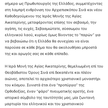
σήμερα ως Πρωθυπουργός της Ελλάδος, συμμετέχοντας
στη λαμπρή ενθρόνιση του Αρχιεπισκόπου Σινά και νέου
Καθοδηγούμενου της Ιεράς Μονής της Αγίας
Αικατερίνης, μεταφέροντας επίσης τον σεβασμό, την
αγάπη, τις ευχές, Σεβασμιώτατε, σύσσωμου του
ελληνικού λαού, κυρίως όμως δίνοντας το “παρών” για
να βεβαιώσω ότι η Ελλάδα θα συνεχίσει να είναι
παρούσα σε κάθε βήμα που θα ακολουθήσει μπροστά
της και αρωγός σας σε κάθε επίπεδο.
Η Ιερά Μονή της Αγίας Αικατερίνης, θεμελιωμένη επί του
Θεοβάδιστου Όρους Σινά επί δεκαπέντε και πλέον
αιώνες, αποτελεί το αρχαιότερο χριστιανικό μοναστήρι
του κόσμου. Συνιστά έτσι ένα “προπύργιο” της
Ορθοδοξίας, έναν “φάρο” πνευματικής αρετής, ένα
ιστορικό σύμβολο της ταυτότητάς μας, μία ζωντανή
μαρτυρία του ελληνικού και του χριστιανικού