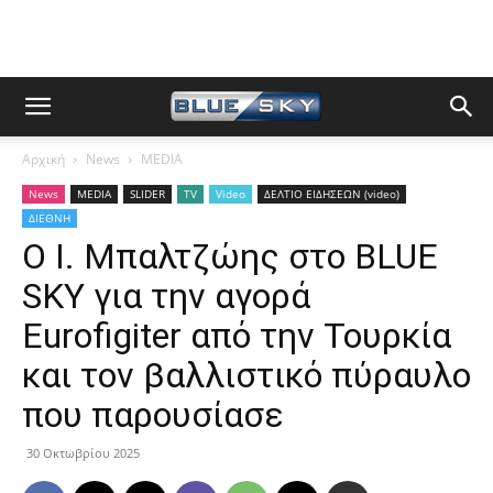
Αρχική
News
MEDIA
News
MEDIA
SLIDER
TV
Video
ΔΕΛΤΙΟ ΕΙΔΗΣΕΩΝ (video)
ΔΙΕΘΝΗ
Ο Ι. Μπαλτζώης στο BLUE
SKY για την αγορά
Eurofigiter από την Τουρκία
και τον βαλλιστικό πύραυλο
που παρουσίασε
30 Οκτωβρίου 2025