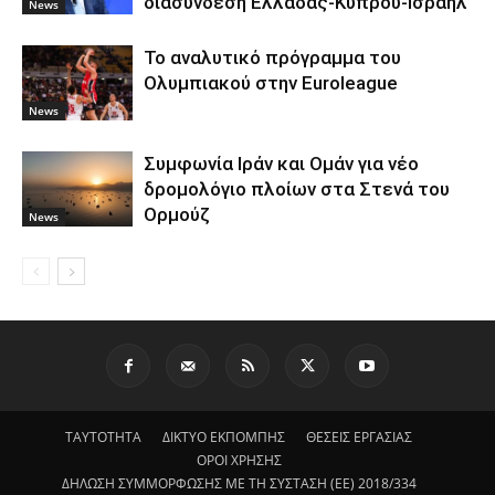
διασύνδεση Ελλάδας-Κύπρου-Ισραήλ
News
To αναλυτικό πρόγραμμα του
Ολυμπιακού στην Euroleague
News
Συμφωνία Ιράν και Ομάν για νέο
δρομολόγιο πλοίων στα Στενά του
Ορμούζ
News
ΤΑΥΤΟΤΗΤΑ
ΔΙΚΤΥΟ ΕΚΠΟΜΠΗΣ
ΘΕΣΕΙΣ ΕΡΓΑΣΙΑΣ
ΟΡΟΙ ΧΡΗΣΗΣ
ΔΗΛΩΣΗ ΣΥΜΜΟΡΦΩΣΗΣ ΜΕ ΤΗ ΣΥΣΤΑΣΗ (ΕΕ) 2018/334