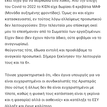
Εκεί πήγα για να διορθώσω ένα λάθος. Από την εποχή
του Covid το 2022 το ΚΙΣΝ είχε δωρίσει 6 κρεβάτια ΜΑΦ
(Μονάδα αυξημένης φροντίδας). Όμως αν και είχαν
κατασκευαστεί, εν τούτοις λόγω ελλείψεως προσωπικού
δεν λειτουργούσαν. Στην τελευταία μου επίσκεψη εκεί
μου το επεσήμαναν από το Σωματείο των εργαζομένων.
Είχαν δίκιο (δεν έχουν πάντα άδικο, ούτε φοβάμαι να το
αναγνωρίσω).
Φεύγοντας τότε, έδωσα εντολή και προσλάβαμε το
αναγκαίο προσωπικό. Σήμερα ξεκίνησαν την λειτουργία
τους και τα 6».
Τόνισε χαρακτηριστικά ότι, «δεν έγινα υπουργός για να
είναι ευχαριστημένοι οι συνδικαλιστές της Αριστεράς
(που ούτως ή άλλως δεν θα είναι ευχαριστημένοι με
τίποτε, καθώς η φυσική τους κατάσταση είναι η γκρίνια
και η φασαρία) αλλά οι ασθενείς» και κατέληξε το ΕΣΥ
άλλαξε και έγινε καλύτερο.