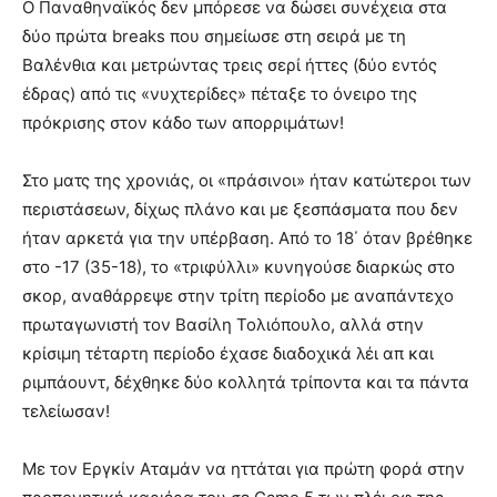
Ο Παναθηναϊκός δεν μπόρεσε να δώσει συνέχεια στα
δύο πρώτα breaks που σημείωσε στη σειρά με τη
Βαλένθια και μετρώντας τρεις σερί ήττες (δύο εντός
έδρας) από τις «νυχτερίδες» πέταξε το όνειρο της
πρόκρισης στον κάδο των απορριμάτων!
Στο ματς της χρονιάς, οι «πράσινοι» ήταν κατώτεροι των
περιστάσεων, δίχως πλάνο και με ξεσπάσματα που δεν
ήταν αρκετά για την υπέρβαση. Από το 18΄ όταν βρέθηκε
στο -17 (35-18), το «τριφύλλι» κυνηγούσε διαρκώς στο
σκορ, αναθάρρεψε στην τρίτη περίοδο με αναπάντεχο
πρωταγωνιστή τον Βασίλη Τολιόπουλο, αλλά στην
κρίσιμη τέταρτη περίοδο έχασε διαδοχικά λέι απ και
ριμπάουντ, δέχθηκε δύο κολλητά τρίποντα και τα πάντα
τελείωσαν!
Με τον Εργκίν Αταμάν να ηττάται για πρώτη φορά στην