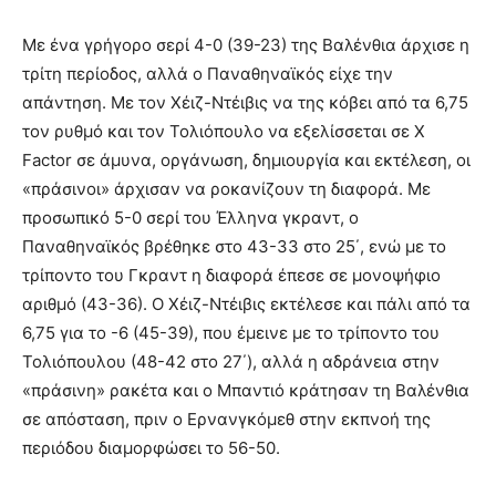
Με ένα γρήγορο σερί 4-0 (39-23) της Βαλένθια άρχισε η
τρίτη περίοδος, αλλά ο Παναθηναϊκός είχε την
απάντηση. Με τον Χέιζ-Ντέιβις να της κόβει από τα 6,75
τον ρυθμό και τον Τολιόπουλο να εξελίσσεται σε X
Factor σε άμυνα, οργάνωση, δημιουργία και εκτέλεση, οι
«πράσινοι» άρχισαν να ροκανίζουν τη διαφορά. Με
προσωπικό 5-0 σερί του Έλληνα γκραντ, ο
Παναθηναϊκός βρέθηκε στο 43-33 στο 25΄, ενώ με το
τρίποντο του Γκραντ η διαφορά έπεσε σε μονοψήφιο
αριθμό (43-36). Ο Χέιζ-Ντέιβις εκτέλεσε και πάλι από τα
6,75 για το -6 (45-39), που έμεινε με το τρίποντο του
Τολιόπουλου (48-42 στο 27΄), αλλά η αδράνεια στην
«πράσινη» ρακέτα και ο Μπαντιό κράτησαν τη Βαλένθια
σε απόσταση, πριν ο Ερνανγκόμεθ στην εκπνοή της
περιόδου διαμορφώσει το 56-50.