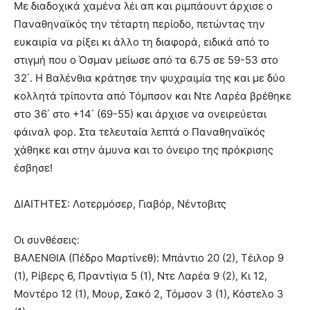
Με διαδοχικά χαμένα λέι απ και ριμπάουντ άρχισε ο
Παναθηναϊκός την τέταρτη περίοδο, πετώντας την
ευκαιρία να ρίξει κι άλλο τη διαφορά, ειδικά από το
στιγμή που ο Όσμαν μείωσε από τα 6.75 σε 59-53 στο
32΄. Η Βαλένθια κράτησε την ψυχραιμία της και με δύο
κολλητά τρίποντα από Τόμπσον και Ντε Λαρέα βρέθηκε
στο 36΄ στο +14΄ (69-55) και άρχισε να ονειρεύεται
φάιναλ φορ. Στα τελευταία λεπτά ο Παναθηναϊκός
χάθηκε και στην άμυνα και το όνειρο της πρόκρισης
έσβησε!
ΔΙΑΙΤΗΤΕΣ: Λοτερμόσερ, Γιαβόρ, Νέντοβιτς
Οι συνθέσεις:
ΒΑΛΕΝΘΙΑ (Πέδρο Μαρτίνεθ): Μπάντιο 20 (2), Τέιλορ 9
(1), Ρίβερς 6, Πραντίγια 5 (1), Ντε Λαρέα 9 (2), Κι 12,
Μοντέρο 12 (1), Μουρ, Σακό 2, Τόμσον 3 (1), Κόστελο 3