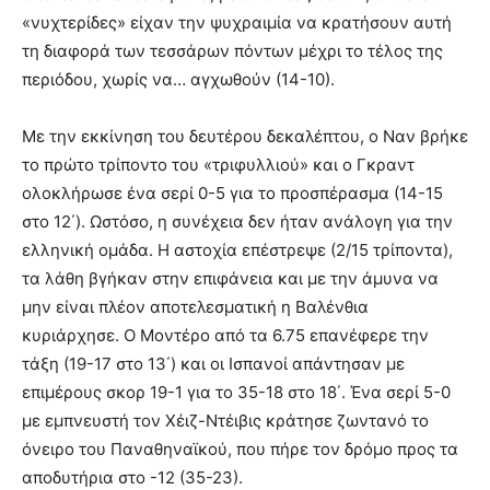
«νυχτερίδες» είχαν την ψυχραιμία να κρατήσουν αυτή
τη διαφορά των τεσσάρων πόντων μέχρι το τέλος της
περιόδου, χωρίς να… αγχωθούν (14-10).
Με την εκκίνηση του δευτέρου δεκαλέπτου, ο Ναν βρήκε
το πρώτο τρίποντο του «τριφυλλιού» και ο Γκραντ
ολοκλήρωσε ένα σερί 0-5 για το προσπέρασμα (14-15
στο 12΄). Ωστόσο, η συνέχεια δεν ήταν ανάλογη για την
ελληνική ομάδα. Η αστοχία επέστρεψε (2/15 τρίποντα),
τα λάθη βγήκαν στην επιφάνεια και με την άμυνα να
μην είναι πλέον αποτελεσματική η Βαλένθια
κυριάρχησε. Ο Μοντέρο από τα 6.75 επανέφερε την
τάξη (19-17 στο 13΄) και οι Ισπανοί απάντησαν με
επιμέρους σκορ 19-1 για το 35-18 στο 18΄. Ένα σερί 5-0
με εμπνευστή τον Χέιζ-Ντέιβις κράτησε ζωντανό το
όνειρο του Παναθηναϊκού, που πήρε τον δρόμο προς τα
αποδυτήρια στο -12 (35-23).