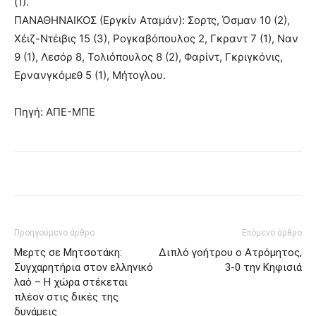
(1).
ΠΑΝΑΘΗΝΑΙΚΟΣ (Εργκίν Αταμάν): Σορτς, Όσμαν 10 (2),
Χέιζ-Ντέιβις 15 (3), Ρογκαβόπουλος 2, Γκραντ 7 (1), Ναν
9 (1), Λεσόρ 8, Τολιόπουλος 8 (2), Φαρίντ, Γκριγκόνις,
Ερνανγκόμεθ 5 (1), Μήτογλου.
Πηγή: ΑΠΕ-ΜΠΕ
Προηγούμενο άρθρο
Επόμενο άρθρο
Μερτς σε Μητσοτάκη:
Διπλό γοήτρου ο Ατρόμητος,
Συγχαρητήρια στον ελληνικό
3-0 την Κηφισιά
λαό – Η χώρα στέκεται
πλέον στις δικές της
δυνάμεις