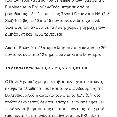
προπονητική καριέρα του σε Game 5 των πλέι οφ της
Euroleague, ο Παναθηναϊκός μέτρησε απόψε
μοναδικούς… διψήφιους τους Τσεντί Όσμαν και Νάιτζελ
Χέιζ-Ντέιβις με 10 και 15 πόντους, αντίστοιχα, ενώ
τελείωσε τον αγώνα με 13 λάθη, χαμένη τη μάχη των
ριμπάουντ και 10/32 τρίποντα!
Από τη Βαλένθια, έλαμψε ο Μπρανκού Μπαντιό με 20
πόντους, ενώ από 12 σημείωσαν οι Κι και Μοντέρο.
Τα δεκάλεπτα: 14-10, 35-23, 56-50, 81-64
Ο Παναθηναϊκός μπήκε «διαβασμένος» στην άμυνα,
έκοψε τα ελεύθερα σουτ και τους αιφνιδιασμούς της
Βαλένθια, αλλά η αστοχία του από τα 6,75 (0/7 στο
πρώτο δεκάλεπτο) δεν του επέτρεψε να απειλήσει. Οι
«πράσινοι» βρήκαν τους πρώτους πόντους τους μετά
από πέντε λεπτά αγώνα, μειώνοντας σε 6-2, αλλά οι