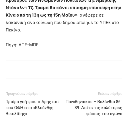
πρόεδρος των Ηνωμένων Πολιτειών της Αμερικής
Ντόναλντ Τζ. Τραμπ θα κάνει επίσημη επίσκεψη στην
Κίνα από τη 13η ως τη 15η Μαΐου»
, ανέφερε σε
λακωνική ανακοίνωση που δημοσιοποίησε το ΥΠΕΞ στο
Πεκίνο.
Πηγή: ΑΠΕ-ΜΠΕ
Προηγούμενο άρθρο
Επόμενο άρθρο
Τριάρα γοήτρου ο Αρης επί
Παναθηναϊκός – Βαλένθια 86-
του ΟΦΗ στο «Κλεάνθης
89: Δείτε τις καλύτερες
Βικελίδης»
φάσεις του αγώνα