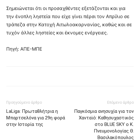
Σημειώνεται ότι οι προσαχθέντες εξετάζονται και για
την ένοπλη ληστεία που είχε γίνει πέρσι τον Απρίλιο σε
τράπεζα στην Κατοχή Αιτωλοακαρνανίας, καθώς και σε
τυχόν άλλες ληστείες και έκνομες ενέργειες.
Πηγή: ΑΠΕ-ΜΠΕ
Προηγούμενο άρθρο
Επόμενο άρθρο
LaLiga: Πρωταθλήτρια η
Παγκόσμια ανησυχία για τον
Μπαρτσελόνα για 29η φορά
Χανταϊό: Καθησυχαστικός
στην Ιστορία της
στο BLUE SKY ο Κ.
Πνευμονολογίας Θ.
Βασιλακόπουλος