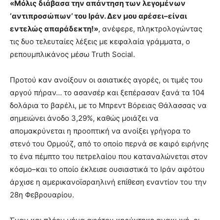
«Μόλις διάβασα την απάντηση των λεγoμένων
‘αντιπροσώπων’ του Ιράν. Δεν μου αρέσει–είναι
εντελώς απαράδεκτη!»
, ανέφερε, πληκτρολογώντας
τις δυο τελευταίες λέξεις με κεφαλαία γράμματα, ο
ρεπουμπλικάνος μέσω Truth Social.
Προτού καν ανοίξουν οι ασιατικές αγορές, οι τιμές του
αργού πήραν… το ασανσέρ και ξεπέρασαν ξανά τα 104
δολάρια το βαρέλι, με το Μπρεντ Βόρειας Θάλασσας να
σημειώνει άνοδο 3,29%, καθώς μοιάζει να
απομακρύνεται η προοπτική να ανοίξει γρήγορα το
στενό του Ορμούζ, από το οποίο περνά σε καιρό ειρήνης
το ένα πέμπτο του πετρελαίου που καταναλώνεται στον
κόσμο–και το οποίο έκλεισε ουσιαστικά το Ιράν αφότου
άρχισε η αμερικανοϊσραηλινή επίθεση εναντίον του την
28η Φεβρουαρίου.