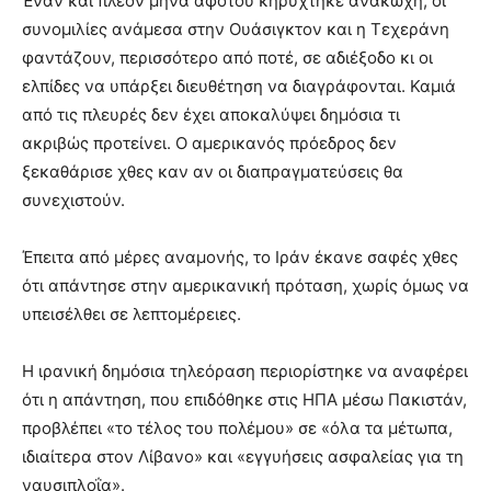
Έναν και πλέον μήνα αφότου κηρύχτηκε ανακωχή, οι
συνομιλίες ανάμεσα στην Ουάσιγκτον και η Τεχεράνη
φαντάζουν, περισσότερο από ποτέ, σε αδιέξοδο κι οι
ελπίδες να υπάρξει διευθέτηση να διαγράφονται. Καμιά
από τις πλευρές δεν έχει αποκαλύψει δημόσια τι
ακριβώς προτείνει. Ο αμερικανός πρόεδρος δεν
ξεκαθάρισε χθες καν αν οι διαπραγματεύσεις θα
συνεχιστούν.
Έπειτα από μέρες αναμονής, το Ιράν έκανε σαφές χθες
ότι απάντησε στην αμερικανική πρόταση, χωρίς όμως να
υπεισέλθει σε λεπτομέρειες.
Η ιρανική δημόσια τηλεόραση περιορίστηκε να αναφέρει
ότι η απάντηση, που επιδόθηκε στις ΗΠΑ μέσω Πακιστάν,
προβλέπει «το τέλος του πολέμου» σε «όλα τα μέτωπα,
ιδιαίτερα στον Λίβανο» και «εγγυήσεις ασφαλείας για τη
ναυσιπλοΐα».