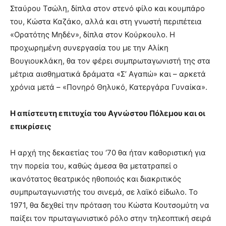
Σταύρου Τσώλη, δίπλα στον στενό φίλο και κουμπάρο
του, Κώστα Καζάκο, αλλά και στη γνωστή περιπέτεια
«Ορατότης Μηδέν», δίπλα στον Κούρκουλο. Η
προχωρημένη συνεργασία του με την Αλίκη
Βουγιουκλάκη, θα τον φέρει συμπρωταγωνιστή της στα
μέτρια αισθηματικά δράματα «Σ’ Αγαπώ» και – αρκετά
χρόνια μετά – «Πονηρό Θηλυκό, Κατεργάρα Γυναίκα».
Η απίστευτη επιτυχία του Αγνώστου Πόλεμου και οι
επικρίσεις
Η αρχή της δεκαετίας του ‘70 θα ήταν καθοριστική για
την πορεία του, καθώς άμεσα θα μετατραπεί ο
ικανότατος θεατρικός ηθοποιός και διακριτικός
συμπρωταγωνιστής του σινεμά, σε λαϊκό είδωλο. Το
1971, θα δεχθεί την πρόταση του Κώστα Κουτσομύτη να
παίξει τον πρωταγωνιστικό ρόλο στην τηλεοπτική σειρά