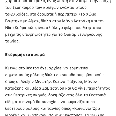
χαρακτηριστικό ρόλο, ενός ληστή στον κάμπο την εποχή
του ξεσηκωμού των κολίγων ενάντια στους
τσιφλικάδες, στη δραματική περιπέτεια «Το Χώμα
Βάφτηκε με Αίμα», δίπλα στον Μάνο Κατράκη και τον
Νίκο Κούρκουλο, ένα αξιόλογο φιλμ, που θα φτάσει
μέχρι τις υποψηφιότητες για το Όσκαρ ξενόγλωσσης
ταινίας.
Εκδρομή στο σινεμά
Κι ενώ στο θέατρο έχει αρχίσει να ερμηνεύει
σημαντικούς ρόλους δίπλα σε σπουδαίους ηθοποιούς,
όπως οι Αλέξης Μινωτής, Κατίνα Παξινού, Μάνος
Κατράκης και Βέρα Ζαβιτσάνου και θα γίνει περιζήτητος
στις θεατρικές σκηνές, δοκιμάζοντας όλα τα θεατρικά
είδη, στο σινεμά θα συνεχίσει να εμφανίζεται σε
δεύτερους ρόλους και ταινίες όπως «Κοινωνία Ώρα
Μηδέν» και «Κατηγορώ τους Ανθρώπους». Το 1966 θα