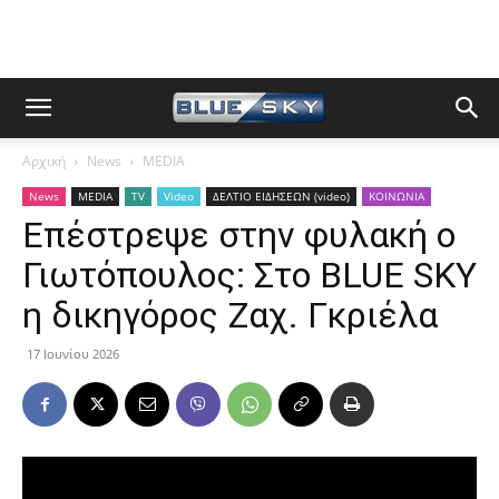
Αρχική
News
MEDIA
News
MEDIA
TV
Video
ΔΕΛΤΙΟ ΕΙΔΗΣΕΩΝ (video)
ΚΟΙΝΩΝΙΑ
Επέστρεψε στην φυλακή ο
Γιωτόπουλος: Στο BLUE SKY
η δικηγόρος Ζαχ. Γκριέλα
17 Ιουνίου 2026