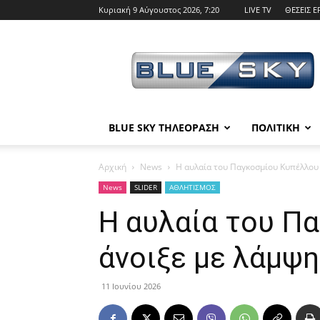
Κυριακή 9 Αύγουστος 2026, 7:20
LIVE TV
ΘΕΣΕΙΣ Ε
BLUE
SKY
BLUE SKY ΤΗΛΕΟΡΑΣΗ
ΠΟΛΙΤΙΚΗ
Αρχική
News
Η αυλαία του Παγκοσμίου Κυπέλλου
News
SLIDER
ΑΘΛΗΤΙΣΜΟΣ
Η αυλαία του Π
άνοιξε με λάμψ
11 Ιουνίου 2026