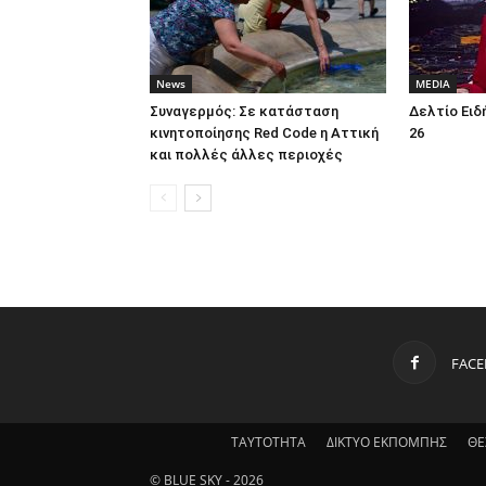
News
MEDIA
Συναγερμός: Σε κατάσταση
Δελτίο Ειδ
κινητοποίησης Red Code η Αττική
26
και πολλές άλλες περιοχές
FAC
ΤΑΥΤΟΤΗΤΑ
ΔΙΚΤΥΟ ΕΚΠΟΜΠΗΣ
ΘΕ
© BLUE SKY - 2026