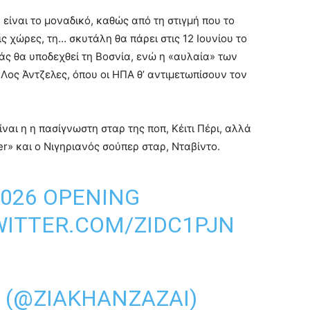
 είναι το μοναδικό, καθώς από τη στιγμή που το
 χώρες, τη… σκυτάλη θα πάρει στις 12 Ιουνίου το
άς θα υποδεχθεί τη Βοσνία, ενώ η «αυλαία» των
 Λος Άντζελες, όπου οι ΗΠΑ θ’ αντιμετωπίσουν τον
ναι η η πασίγνωστη σταρ της ποπ, Κέιτι Πέρι, αλλά
zer» και ο Νιγηριανός σούπερ σταρ, Νταβίντο.
2026 OPENING
WITTER.COM/ZIDC1PJN
I (@ZIAKHANZAZAI)