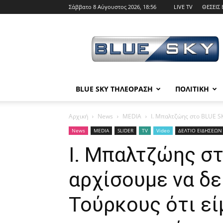
Σάββατο 8 Αύγουστος 2026, 18:56
LIVE TV
ΘΕΣΕΙΣ 
BLUE
SKY
BLUE SKY ΤΗΛΕΟΡΑΣΗ
ΠΟΛΙΤΙΚΗ
Αρχική
News
MEDIA
Ι. Μπαλτζώης στο BLUE SK
News
MEDIA
SLIDER
TV
Video
ΔΕΛΤΙΟ ΕΙΔΗΣΕΩΝ 
Ι. Μπαλτζώης στ
αρχίσουμε να δ
Τούρκους ότι ε