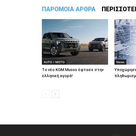
ΠΑΡΟΜΟΙΑ ΑΡΘΡΑ
ΠΕΡΙΣΣΟΤΕ
AUTO / MOTO
News
Tο νέο KGM Musso έφτασε στην
Υποχώρησε
ελληνική αγορά!
πληθωρισμό