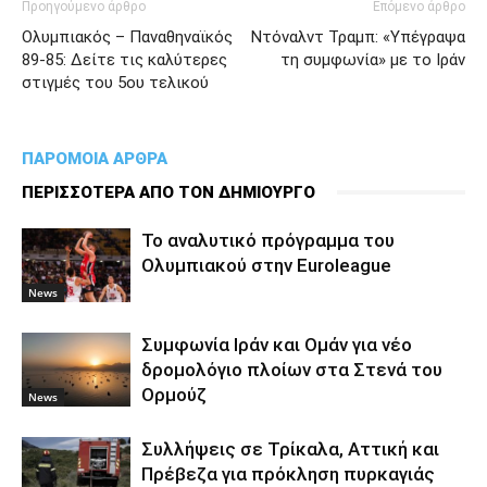
Προηγούμενο άρθρο
Επόμενο άρθρο
Oλυμπιακός – Παναθηναϊκός
Ντόναλντ Τραμπ: «Υπέγραψα
89-85: Δείτε τις καλύτερες
τη συμφωνία» με το Ιράν
στιγμές του 5ου τελικού
ΠΑΡΟΜΟΙΑ ΑΡΘΡΑ
ΠΕΡΙΣΣΟΤΕΡΑ ΑΠΟ ΤΟΝ ΔΗΜΙΟΥΡΓΟ
To αναλυτικό πρόγραμμα του
Ολυμπιακού στην Euroleague
News
Συμφωνία Ιράν και Ομάν για νέο
δρομολόγιο πλοίων στα Στενά του
Ορμούζ
News
Συλλήψεις σε Τρίκαλα, Αττική και
Πρέβεζα για πρόκληση πυρκαγιάς