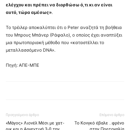
ελέγχου και πρέπει να διορθώσω ό,τι κι αν είναι
αυτό, τώρα αμέσως»
.
Το τρέιλερ αποκαλύπτει ότι ο Peter αναζητά τη βοήθεια
του Μπρους Μπάνερ (Ράφαλο), ο οποίος έχει αναπτύξει
μια πρωτοποριακή μέθοδο που «καταστέλλει το
μεταλλασσόμενο DNA».
Πηγή: ΑΠΕ-ΜΠΕ
Προηγούμενο άρθρο
Επόμενο άρθρο
«Μάγος» Λιονέλ Μέσι με χατ-
Το Κονγκό έβαλε …φρένο
ρικ και η Αργεντινή 3-0 την
στην Πορτογαλία