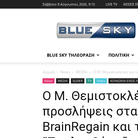
Σάββατο 8 Αύγουστος 2026, 9:15
LIVE TV
ΘΕΣΕΙΣ Ε
BLUE
SKY
BLUE SKY ΤΗΛΕΟΡΑΣΗ
ΠΟΛΙΤΙΚΗ
Αρχική
News
MEDIA
Ο Μ. Θεμιστοκλέους για τι
News
MEDIA
SLIDER
TV
Video
ΚΟΙΝΩΝΙΑ ΕΧΕΙΣ Λ
Ο Μ. Θεμιστοκλέ
προσλήψεις στα
BrainRegain και