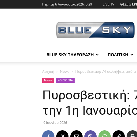
Πέμπτη 6 Αύγουστος 2026, 0:29
LIVE TV
ΘΕΣΕΙΣ ΕΡ
BLUE
SKY
BLUE SKY ΤΗΛΕΟΡΑΣΗ
ΠΟΛΙΤΙΚΗ
Αρχική
News
Πυροσβεστική: 74 συλλήψεις από τη
News
ΚΟΙΝΩΝΙΑ
Πυροσβεστική: 
την 1η Ιανουαρί
9 Ιουνίου 2026