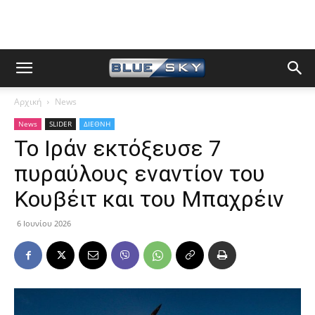
Αρχική
News
News
SLIDER
ΔΙΕΘΝΗ
Το Ιράν εκτόξευσε 7
πυραύλους εναντίον του
Κουβέιτ και του Μπαχρέιν
6 Ιουνίου 2026