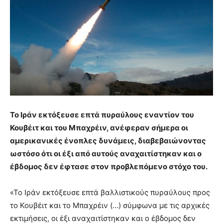
Το Ιράν εκτόξευσε επτά πυραύλους εναντίον του
Κουβέιτ και του Μπαχρέιν, ανέφεραν σήμερα οι
αμερικανικές ένοπλες δυνάμεις, διαβεβαιώνοντας
ωστόσο ότι οι έξι από αυτούς αναχαιτίστηκαν και ο
έβδομος δεν έφτασε στον προβλεπόμενο στόχο του.
«Το Ιράν εκτόξευσε επτά βαλλιστικούς πυραύλους προς
το Κουβέιτ και το Μπαχρέιν (…) σύμφωνα με τις αρχικές
εκτιμήσεις, οι έξι αναχαιτίστηκαν και ο έβδομος δεν