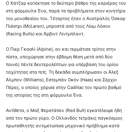
Ο Χάτζαρ κατέκτησε το δεύτερο βάθρο της καριέρας του
στη φόρμουλα Ένα, παρά τα προβλήματα στον κινητήρα
του μονοθεσίου του. Τέταρτος ήταν ο Αυστραλός Όσκαρ
Πιάστρι (McLaren), μπροστά από τους Λίαμ Λόσον
(Racing Bulls) και Άρβιντ Λίντμπλαντ.
Ο Πιερ Γκασλί (Alpine), αν και τερμάτισε τρίτος στην
πίστα, υποχώρησε στην έβδομη θέση μετά από δύο
ποινές πέντε δευτερολέπτων για υπέρβαση του ορίου
ταχύτητας στα πιτς. Τη δεκάδα συμπλήρωσαν οι Άλεξ
Άλμπον (Williams), Εστεμπάν Οκόν (Haas) και Σέρχιο
Πέρες, ο οποίος χάρισε στην Cadillac τον πρώτο βαθμό
της ιστορίας της στη φόρμουλα Ένα.
Αντίθετα, ο Μαξ Φερστάπεν (Red Bull) εγκατέλειψε ήδη
από τον πρώτο γύρο. Ο Ολλανδός τετράκις παγκόσμιος
πρωταθλητής αντιμετώπισε μηχανικό πρόβλημα κατά