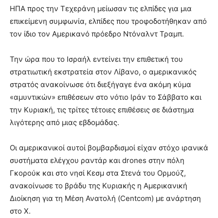
ΗΠΑ προς την Τεχεράνη μείωσαν τις ελπίδες για μια
επικείμενη συμφωνία, ελπίδες που τροφοδοτήθηκαν από
τον ίδιο τον Αμερικανό πρόεδρο Ντόναλντ Τραμπ.
Την ώρα που το Ισραήλ εντείνει την επιθετική του
στρατιωτική εκστρατεία στον Λίβανο, ο αμερικανικός
στρατός ανακοίνωσε ότι διεξήγαγε ένα ακόμη κύμα
«αμυντικών» επιθέσεων στο νότιο Ιράν το Σάββατο και
την Κυριακή, τις τρίτες τέτοιες επιθέσεις σε διάστημα
λιγότερης από μιας εβδομάδας.
Οι αμερικανικοί αυτοί βομβαρδισμοί είχαν στόχο ιρανικά
συστήματα ελέγχου ραντάρ και drones στην πόλη
Γκορούκ και στο νησί Κεσμ στα Στενά του Ορμούζ,
ανακοίνωσε το βράδυ της Κυριακής η Αμερικανική
Διοίκηση για τη Μέση Ανατολή (Centcom) με ανάρτηση
στο X.