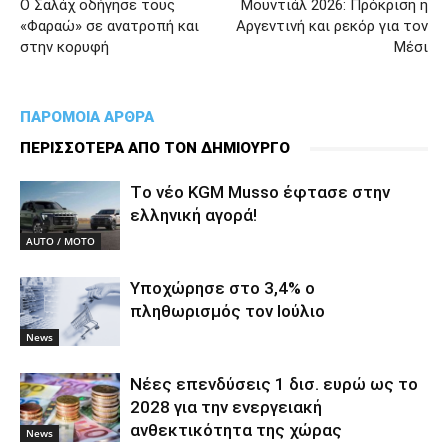
Ο Σαλάχ οδήγησε τους
Μουντιάλ 2026: Πρόκριση η
«Φαραώ» σε ανατροπή και
Αργεντινή και ρεκόρ για τον
στην κορυφή
Μέσι
ΠΑΡΟΜΟΙΑ ΑΡΘΡΑ
ΠΕΡΙΣΣΟΤΕΡΑ ΑΠΟ ΤΟΝ ΔΗΜΙΟΥΡΓΟ
Tο νέο KGM Musso έφτασε στην
ελληνική αγορά!
AUTO / MOTO
Υποχώρησε στο 3,4% ο
πληθωρισμός τον Ιούλιο
News
Νέες επενδύσεις 1 δισ. ευρώ ως το
2028 για την ενεργειακή
ανθεκτικότητα της χώρας
News