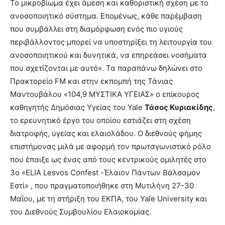
Το μικροβίωμα έχει άμεση και καθοριστική σχέση με το
ανοσοποιητικό σύστημα. Επομένως, κάθε παρέμβαση
που συμβάλλει στη διαμόρφωση ενός πιο υγιούς
περιβάλλοντος μπορεί να υποστηρίξει τη λειτουργία του
ανοσοποιητικού και δυνητικά, να επηρεάσει νοσήματα
που σχετίζονται με αυτό». Τα παραπάνω δηλώνει στο
Πρακτορείο FM και στην εκπομπή της Τάνιας
Μαντουβάλου «104,9 ΜΥΣΤΙΚΑ ΥΓΕΙΑΣ» ο επίκουρος
καθηγητής Δημόσιας Υγείας του Yale
Τάσος Κυριακίδης
,
το ερευνητικό έργο του οποίου εστιάζει στη σχέση
διατροφής, υγείας και ελαιολάδου. Ο διεθνούς φήμης
επιστήμονας μιλά με αφορμή τον πρωταγωνιστικό ρόλο
που έπαιξε ως ένας από τους κεντρικούς ομιλητές στο
3o «ELIA Lesvos Confest -Έλαιον Πάντων Βάλσαμον
Εστί» , που πραγματοποιήθηκε στη Μυτιλήνη 27-30
Μαΐου, με τη στήριξη του ΕΚΠΑ, του Yale University και
του Διεθνούς Συμβουλίου Ελαιοκομίας.