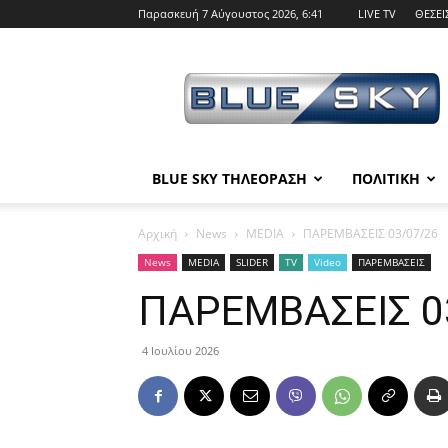
Παρασκευή 7 Αύγουστος 2026, 6:41
LIVE TV
ΘΕΣΕΙ
BLUE
SKY
BLUE SKY ΤΗΛΕΟΡΑΣΗ
ΠΟΛΙΤΙΚΗ
Αρχική
News
MEDIA
ΠΑΡΕΜΒΑΣΕΙΣ 03/07/26
News
MEDIA
SLIDER
TV
Video
ΠΑΡΕΜΒΑΣΕΙΣ
ΠΑΡΕΜΒΑΣΕΙΣ 0
4 Ιουλίου 2026