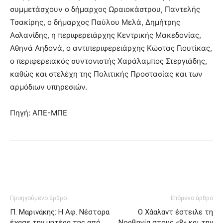
συμμετάσχουν ο δήμαρχος Ωραιοκάστρου, Παντελής
Τσακίρης, ο δήμαρχος Παύλου Μελά, Δημήτρης
Ασλανίδης, η περιφερειάρχης Κεντρικής Μακεδονίας,
Αθηνά Αηδονά, ο αντιπεριφερειάρχης Κώστας Γιουτίκας,
ο περιφερειακός συντονιστής Χαράλαμπος Στεργιάδης,
καθώς και στελέχη της Πολιτικής Προστασίας και των
αρμόδιων υπηρεσιών.
Πηγή: ΑΠΕ-ΜΠΕ
Προηγούμενο άρθρο
Επόμενο άρθρο
Π. Μαρινάκης: Η Αφ. Νέστορα
Ο Χάαλαντ έστειλε τη
έχασε την μητέρα της από
Νορβηγία στους «8» και την