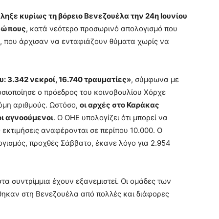
ηξε κυρίως τη βόρειο Βενεζουέλα την 24η Ιουνίου
θρώπους
, κατά νεότερο προσωρινό απολογισμό που
, που άρχισαν να ενταφιάζουν θύματα χωρίς να
: 3.342 νεκροί, 16.740 τραυματίες»
, σύμφωνα με
σιοποίησε ο πρόεδρος του κοινοβουλίου Χόρχε
όμη αριθμούς. Ωστόσο,
οι αρχές στο Καράκας
οι αγνοούμενοι
. Ο ΟΗΕ υπολογίζει ότι μπορεί να
ς εκτιμήσεις αναφέρονται σε περίπου 10.000. Ο
ισμός, προχθές Σάββατο, έκανε λόγο για 2.954
στα συντρίμμια έχουν εξανεμιστεί. Οι ομάδες των
λθηκαν στη Βενεζουέλα από πολλές και διάφορες