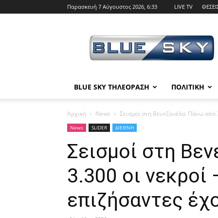
Παρασκευή 7 Αύγουστος 2026, 6:33
LIVE TV
ΘΕΣΕΙ
BLUE
SKY
BLUE SKY ΤΗΛΕΟΡΑΣΗ
ΠΟΛΙΤΙΚΗ
Αρχική
News
Σεισμοί στη Βενεζουέλα: Πάνω από 3.
News
SLIDER
ΔΙΕΘΝΗ
Σεισμοί στη Βε
3.300 οι νεκροί 
επιζήσαντες έχο