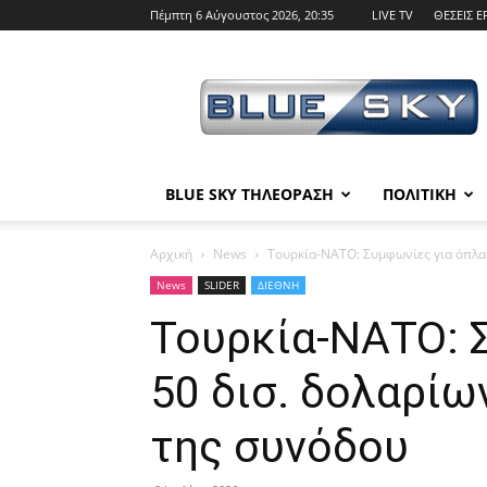
Πέμπτη 6 Αύγουστος 2026, 20:35
LIVE TV
ΘΕΣΕΙΣ Ε
BLUE
SKY
BLUE SKY ΤΗΛΕΟΡΑΣΗ
ΠΟΛΙΤΙΚΗ
Αρχική
News
Τουρκία-ΝΑΤΟ: Συμφωνίες για όπλα
News
SLIDER
ΔΙΕΘΝΗ
Τουρκία-ΝΑΤΟ: 
50 δισ. δολαρίω
της συνόδου