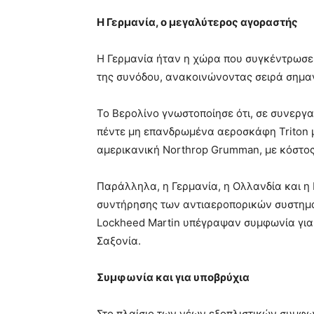
Η Γερμανία, ο μεγαλύτερος αγοραστής
Η Γερμανία ήταν η χώρα που συγκέντρωσε
της συνόδου, ανακοινώνοντας σειρά σημα
Το Βερολίνο γνωστοποίησε ότι, σε συνεργα
πέντε μη επανδρωμένα αεροσκάφη Triton 
αμερικανική Northrop Grumman, με κόστος 
Παράλληλα, η Γερμανία, η Ολλανδία και 
συντήρησης των αντιαεροπορικών συστημάτω
Lockheed Martin υπέγραψαν συμφωνία γι
Σαξονία.
Συμφωνία και για υποβρύχια
Στο πλαίσιο των νέων εξοπλιστικών συμφ