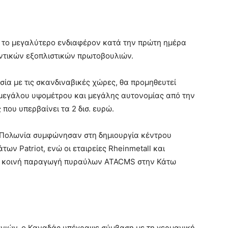
 το μεγαλύτερο ενδιαφέρον κατά την πρώτη ημέρα
ντικών εξοπλιστικών πρωτοβουλιών.
σία με τις σκανδιναβικές χώρες, θα προμηθευτεί
μεγάλου υψομέτρου και μεγάλης αυτονομίας από την
που υπερβαίνει τα 2 δισ. ευρώ.
η Πολωνία συμφώνησαν στη δημιουργία κέντρου
ν Patriot, ενώ οι εταιρείες Rheinmetall και
α κοινή παραγωγή πυραύλων ATACMS στην Κάτω
ωνιών, ο Καναδάς υπέγραψε σύμβαση με τη γερμανική