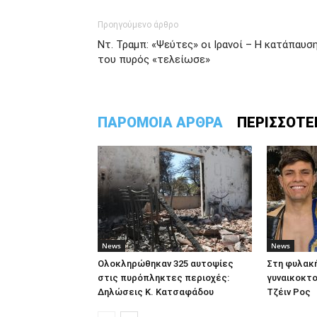
Προηγούμενο άρθρο
Ντ. Τραμπ: «Ψεύτες» οι Ιρανοί – Η κατάπαυσ
του πυρός «τελείωσε»
ΠΑΡΟΜΟΙΑ ΑΡΘΡΑ
ΠΕΡΙΣΣΟΤΕ
News
News
Ολοκληρώθηκαν 325 αυτοψίες
Στη φυλακή
στις πυρόπληκτες περιοχές:
γυναικοκτο
Δηλώσεις Κ. Κατσαφάδου
Τζέιν Ρος