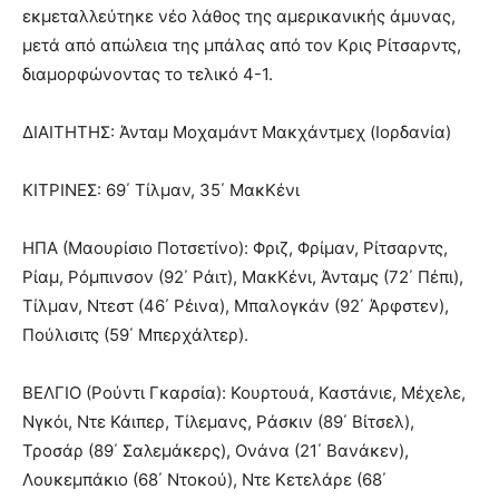
εκμεταλλεύτηκε νέο λάθος της αμερικανικής άμυνας,
μετά από απώλεια της μπάλας από τον Κρις Ρίτσαρντς,
διαμορφώνοντας το τελικό 4-1.
ΔΙΑΙΤΗΤΗΣ: Άνταμ Μοχαμάντ Μακχάντμεχ (Ιορδανία)
KITΡΙΝΕΣ: 69΄ Τίλμαν, 35΄ ΜακΚένι
ΗΠΑ (Μαουρίσιο Ποτσετίνο): Φριζ, Φρίμαν, Ρίτσαρντς,
Ρίαμ, Ρόμπινσον (92΄ Ράιτ), ΜακΚένι, Άνταμς (72΄ Πέπι),
Τίλμαν, Ντεστ (46΄ Ρέινα), Μπαλογκάν (92΄ Άρφστεν),
Πούλισιτς (59΄ Μπερχάλτερ).
ΒΕΛΓΙΟ (Ρούντι Γκαρσία): Κουρτουά, Καστάνιε, Μέχελε,
Νγκόι, Ντε Κάιπερ, Τίλεμανς, Ράσκιν (89΄ Βίτσελ),
Τροσάρ (89΄ Σαλεμάκερς), Ονάνα (21΄ Βανάκεν),
Λουκεμπάκιο (68΄ Ντοκού), Ντε Κετελάρε (68΄