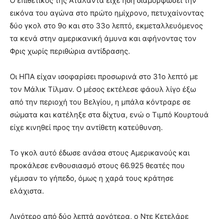
Ο επιθετικός της Αταλάντα είχε ήδη διαμορφώσει την
εικόνα του αγώνα στο πρώτο ημίχρονο, πετυχαίνοντας
δύο γκολ στο 9ο και στο 33ο λεπτό, εκμεταλλευόμενος
τα κενά στην αμερικανική άμυνα και αφήνοντας τον
Φρις χωρίς περιθώρια αντίδρασης.
Οι ΗΠΑ είχαν ισοφαρίσει προσωρινά στο 31ο λεπτό με
τον Μάλικ Τίλμαν. Ο μέσος εκτέλεσε φάουλ λίγο έξω
από την περιοχή του Βελγίου, η μπάλα κόντραρε σε
σώματα και κατέληξε στα δίχτυα, ενώ ο Τιμπό Κουρτουά
είχε κινηθεί προς την αντίθετη κατεύθυνση.
Το γκολ αυτό έδωσε ανάσα στους Αμερικανούς και
προκάλεσε ενθουσιασμό στους 66.925 θεατές που
γέμισαν το γήπεδο, όμως η χαρά τους κράτησε
ελάχιστα.
Λιγότερο από δύο λεπτά αργότερα, ο Ντε Κετελάρε