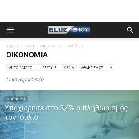
Αρχική
News
ΟΙΚΟΝΟΜΙΑ
Σελίδα 2
ΟΙΚΟΝΟΜΙΑ
AUTO / MOTO
LIFESTYLE
MEDIA
ΑΘΛΗΤΙΣΜΟΣ
Οικονομικά Νέα
ΟΙΚΟΝΟΜΙΑ
Υποχώρησε στο 3,4% ο πληθωρισμός
τον Ιούλιο