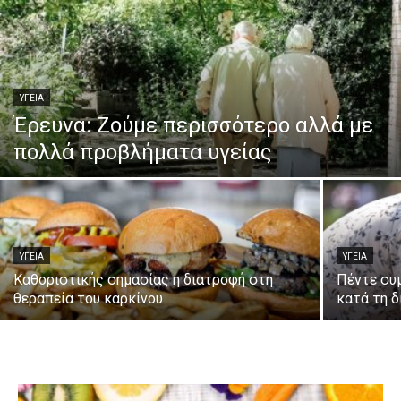
ΥΓΕΙΑ
Έρευνα: Ζούμε περισσότερο αλλά με
πολλά προβλήματα υγείας
ΥΓΕΙΑ
ΥΓΕΙΑ
Καθοριστικής σημασίας η διατροφή στη
Πέντε συμ
θεραπεία του καρκίνου
κατά τη 