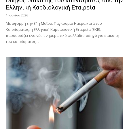
Οδηγός διακοπής του καπνίσματος από την
Ελληνική Καρδιολογική Εταιρεία
1 Ιουνίου 2026
Με αφορμή την 31η Μαΐου, Παγκόσμια Ημέρα κατά του
Καπνίσματος, η Ελληνική Καρδιολογική Εταιρεία (ΕΚΕ),
παρουσιάζει ένα νέο ενημερωτικό φυλλάδιο-οδηγό για διακοπή
του καπνίσματος,...