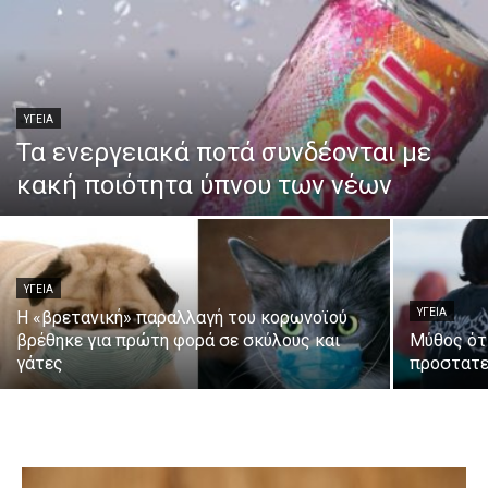
ΥΓΕΙΑ
Τα ενεργειακά ποτά συνδέονται με
κακή ποιότητα ύπνου των νέων
ΥΓΕΙΑ
ΥΓΕΙΑ
Η «βρετανική» παραλλαγή του κορωνοϊού
βρέθηκε για πρώτη φορά σε σκύλους και
Μύθος ότ
γάτες
προστατε