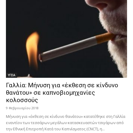
ΥΓΕΙΑ
Γαλλία: Μήνυση για «έκθεση σε κίνδυνο
θανάτου» σε καπνοβιομηχανίες
κολοσσούς
9 Φεβρουαρίου 2018
Μήνυση για «έκθεση σε κίνδυνο θανάτου» κατατέθηκε στη Γαλλία
εναντίον των τεσσάρων μεγάλων κατασκευαστών τσιγάρων από
την Εθνική Επιτροπή Κατά του Καπνίσματος (CNCT), η...