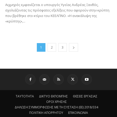
Αιχμηρός εμφανίζεται ο υπουργός Υγείας Ανδρέας Ξανθός,
σχολιάζοντας τις πρόσφατες εξελίξεις που αφορούν στην κρύπτη
που βρέθηκε στο κτίριο του ΚΕΕΛΠΝΟ. «Η ανακάλυψη της
«κρύπτης»,...
1
2
3
ΤΑΥΤΟΤΗΤΑ
ΔΙΚΤΥΟ ΕΚΠΟΜΠΗΣ
ΘΕΣΕΙΣ ΕΡΓΑΣΙΑΣ
ΟΡΟΙ ΧΡΗΣΗΣ
ΔΗΛΩΣΗ ΣΥΜΜΟΡΦΩΣΗΣ ΜΕ ΤΗ ΣΥΣΤΑΣΗ (ΕΕ) 2018/334
ΠΟΛΙΤΙΚΗ ΑΠΟΡΡΗΤΟΥ
ΕΠΙΚΟΙΝΩΝΙΑ