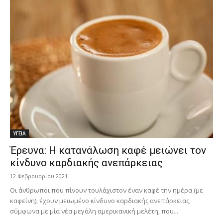
ΥΓΕΙΑ
Έρευνα: Η κατανάλωση καφέ μειώνει τον
κίνδυνο καρδιακής ανεπάρκειας
12 Φεβρουαρίου 2021
Οι άνθρωποι που πίνουν τουλάχιστον έναν καφέ την ημέρα (με
καφεΐνη), έχουν μειωμένο κίνδυνο καρδιακής ανεπάρκειας,
σύμφωνα με μία νέα μεγάλη αμερικανική μελέτη, που...