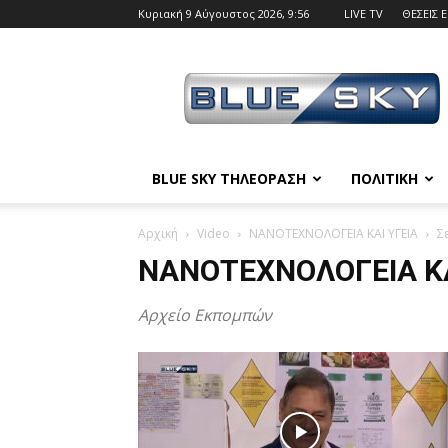
Κυριακή 9 Αύγουστος 2026, 9:56
LIVE TV
ΘΕΣΕΙΣ 
BLUE
SKY
BLUE SKY ΤΗΛΕΟΡΑΣΗ
ΠΟΛΙΤΙΚΗ
Αρχική
Video
ΝΑΝΟΤΕΧΝΟΛΟΓΕΙΑ ΚΑΙ ΥΓΕΙΑ
Σ
ΝΑΝΟΤΕΧΝΟΛΟΓΕΙΑ ΚΑ
Αρχείο Εκπομπών