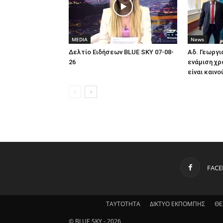
MEDIA
News
Δελτίο Ειδήσεων BLUE SKY 07-08-
Αδ. Γεωργι
26
ενάμιση χρ
είναι καινο
FAC
ΤΑΥΤΟΤΗΤΑ
ΔΙΚΤΥΟ ΕΚΠΟΜΠΗΣ
ΘΕ
© BLUE SKY - 2026