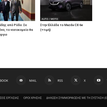
AUTO / MOTO
άδης από Ρόδο: Σε
Στην Ελλάδα το Mazda CX-6e
όνο, το νοσοκομείο θα
(+τιμή)
ύργιο
EBOOK
MAIL
RSS
X
ΣΕΙΣ ΕΡΓΑΣΙΑΣ
ΟΡΟΙ ΧΡΗΣΗΣ
ΔΗΛΩΣΗ ΣΥΜΜΟΡΦΩΣΗΣ ΜΕ ΤΗ ΣΥΣΤΑΣΗ (ΕΕ