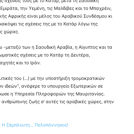
 σχέσεις τους με το Κατάρ, μετά τη Σαουδική
Εμιράτα, την Υεμένη, τις Μαλδίβες και το Μπαχρέιν,
ικής Αφρικής είναι μέλος του Αραβικού Συνδέσμου κι
ακόψει τις σχέσεις της με το Κατάρ λόγω της
ς χώρας.
 -μεταξύ των η Σαουδική Αραβία, η Αίγυπτος και τα
ματικές σχέσεις με το Κατάρ τη Δευτέρα,
αχητές και το Ιράν.
λιτικές του (…) με την υποστήριξη τρομοκρατικών
ν ιδεών”, ανέφερε το υπουργείο Εξωτερικών σε
δωσε η Υπηρεσία Πληροφοριών της Μαυριτανίας.
 ανθρώπινης ζωής σ’ αυτές τις αραβικές χώρες, στην
 – Η ζάμπλουτη… Πελοπόννησος!