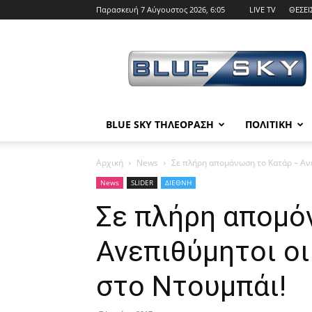
Παρασκευή 7 Αύγουστος 2026, 6:05
LIVE TV
ΘΕΣΕΙ
BLUE
SKY
BLUE SKY ΤΗΛΕΟΡΑΣΗ
ΠΟΛΙΤΙΚΗ
Αρχική
News
Σε πλήρη απομόνωση το Κατάρ – Ανεπ
News
SLIDER
ΔΙΕΘΝΗ
Σε πλήρη απομό
Ανεπιθύμητοι οι
στο Ντουμπάι!