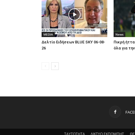
MEDIA
News
Δελτίο Ειδήσεων BLUE SKY 06-08-
Πικρή ήττα
26
όλα για τη
FAC
ΤΑΥΤΟΤΗΤΑ
ΔΙΚΤΥΟ ΕΚΠΟΜΠΗΣ
ΘΕ