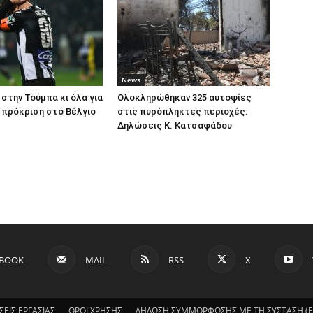
News
 στην Τούμπα κι όλα για
Ολοκληρώθηκαν 325 αυτοψίες
ν πρόκριση στο Βέλγιο
στις πυρόπληκτες περιοχές:
Δηλώσεις Κ. Κατσαφάδου
EBOOK
MAIL
RSS
X
ΣΕΙΣ ΕΡΓΑΣΙΑΣ
ΟΡΟΙ ΧΡΗΣΗΣ
ΔΗΛΩΣΗ ΣΥΜΜΟΡΦΩΣΗΣ ΜΕ ΤΗ ΣΥΣΤΑΣΗ (ΕΕ