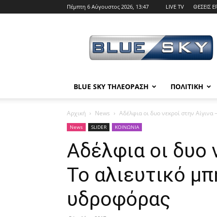
Πέμπτη 6 Αύγουστος 2026, 13:47
LIVE TV
ΘΕΣΕΙΣ Ε
BLUE
SKY
BLUE SKY ΤΗΛΕΟΡΑΣΗ
ΠΟΛΙΤΙΚΗ
Αρχική
News
Αδέλφια οι δυο νεκροί στην Αίγινα –
News
SLIDER
ΚΟΙΝΩΝΙΑ
Αδέλφια οι δυο 
Το αλιευτικό μπ
υδροφόρας