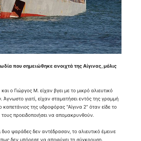
ωδία που σημειώθηκε ανοιχτά της Αίγινας, μόλις
και ο Γιώργος Μ. είχαν βγει με το μικρό αλιευτικό
 Άγνωστο γιατί, είχαν σταματήσει εντός της γραμμή
καπετάνιος της υδροφόρας “Αίγινα 2” όταν είδε το
α τους προειδοποιήσει να απομακρυνθούν.
 δυο ψαράδες δεν αντέδρασαν, το αλιευτικό έμεινε
ει πως δεν μπόρεσε να αποφύγει τη σύγκρουση.