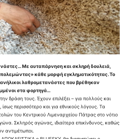
ανάστες… Με αυταπάρνηση και σκληρή δουλειά,
 «πολεμώντας» κάθε μορφή εγκληματικότητας. Το
ί ανήλικοι λαθρομετανάστες που βρέθηκαν
υμμένοι στα φορτηγά…
 την δράση τους. Έχουν επιλέξει – για πολλούς και
 ίσως περισσότερο και για εθνικούς λόγους. Τα
τολών του Κεντρικού Λιμεναρχείου Πάτρας στο νότιο
αγώνα. Σκληρός αγώνας, ιδιαίτερα επικίνδυνος, καθώς
ύν αντιμέτωποι.
 ΑΠΟΚΛΕΙΣΤΙΚΑ ο BLUESKY, θα διαπιστώσει ο