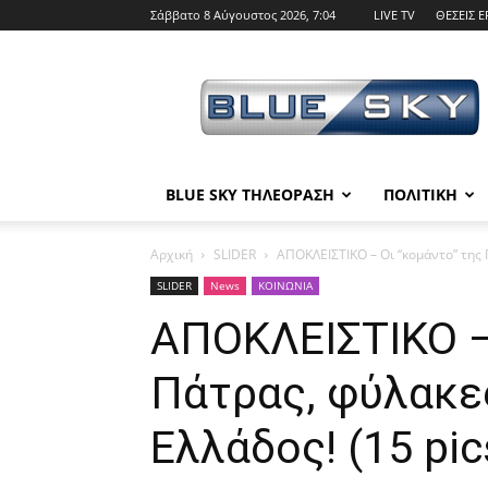
Σάββατο 8 Αύγουστος 2026, 7:04
LIVE TV
ΘΕΣΕΙΣ Ε
BLUE
SKY
BLUE SKY ΤΗΛΕΟΡΑΣΗ
ΠΟΛΙΤΙΚΗ
Αρχική
SLIDER
ΑΠΟΚΛΕΙΣΤΙΚΟ – Οι “κομάντο” της Π
SLIDER
News
ΚΟΙΝΩΝΙΑ
ΑΠΟΚΛΕΙΣΤΙΚΟ –
Πάτρας, φύλακες
Ελλάδος! (15 pic