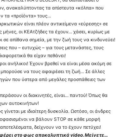
ουν, ανακαλύπτοντας τα απίστευτα «κόλπα» που
υν τα «προϊόντα» τους…
αρκωτικών είναι πλέον αντικείμενα «εύρεσης» σε
 μήνες, οι ΚΕΑτζήδες τα έχουν… χάσει, κυρίως με
 σε απίθανα σημεία, με την ζωή τους να κινδυνεύει!
εις που – ευτυχώς – για τους μετανάστες, τους
ιαφορετικά θα είχαν πεθάνει!
εροι ανήλικοι! Έχουν βρεθεί να είναι μέσα ακόμη σε
 μπορούσε να τους αφαιρέσει τη ζωή… Σε άλλες
τηγών που ύστερα από μεγάλες προσπάθειες των
εράσουν οι διακινητές, είναι… παντού! Όπως θα
ιχων αυτοκινήτων!
γίνεται με ιδιαίτερη δυσκολία. Ωστόσο, οι άνδρες
αποφασισμένοι να βάλουν STOP σε κάθε μορφή
 αποτελέσματα, δείχνουν να το έχουν πετύχει!
α φέρει στο φως αποκαλυπτικά video. Μείνετε…