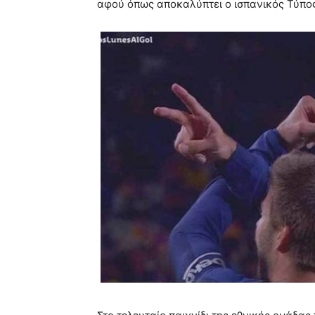
αφού όπως αποκαλύπτει ο ισπανικός Τύπος 