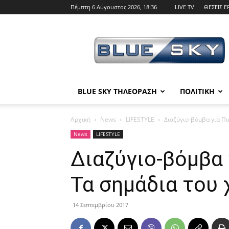
Πέμπτη 6 Αύγουστος 2026, 18:36
LIVE TV
ΘΕΣΕΙΣ Ε
BLUE
SKY
BLUE SKY ΤΗΛΕΟΡΑΣΗ
ΠΟΛΙΤΙΚΗ
Αρχική
News
LIFESTYLE
Διαζύγιο-βόμβα για Πι
News
LIFESTYLE
Διαζύγιο-βόμβα 
Τα σημάδια του
14 Σεπτεμβρίου 2017