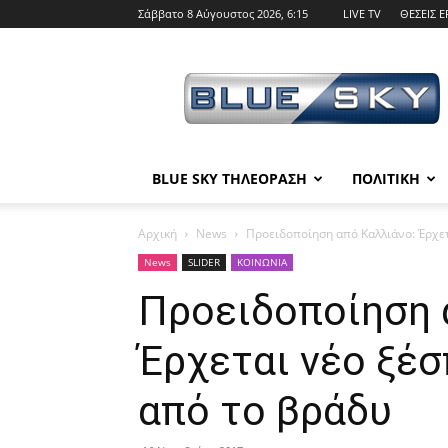
Σάββατο 8 Αύγουστος 2026, 6:15
LIVE TV
ΘΕΣΕΙΣ Ε
BLUE
SKY
BLUE SKY ΤΗΛΕΟΡΑΣΗ
ΠΟΛΙΤΙΚΗ
Αρχική
News
Προειδοποίηση από Καλλιάνο: Έρχε
News
SLIDER
ΚΟΙΝΩΝΙΑ
Προειδοποίηση 
Έρχεται νέο ξέ
από το βράδυ