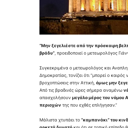
“Μην ξεγελιέστε από την πρόσκαιρη βελτ
βράδυ”
, προειδοποιεί ο μετεωρολόγος Γιά
Συγκεκριμένα ο μετεωρολόγος και Αναπλ
Δημοκρατίας, τονίζει ότι “μπορεί ο καιρός
βροχοπτώσεις στην Αττική,
όμως μην ξεγε
Από τις βραδινές ώρες σήμερα αναμένω
ν
απασχολήσουν
μεγάλο μέρος του νόμου 
περιοχών
της που εχθές επλήγησαν.”
Μάλιστα χτυπάει το
“καμπανάκι” του κιν
αρκετά δυνατό
και ότι σε τοπικό επίπεδο