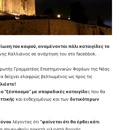
ίωση του καιρού, αναμένονται πάλι καταιγίδες το
ννης Καλλιάνος σε ανάρτηση του στο facebbok.
ηρωτής Γραμματέας Επιστημονικών Φορέων της Νέας
 να δείχνει ελαφρώς βελτιωμένος ως προς τις
λιέστε!
έο “ξέσπασμα” με σποραδικές καταιγίδε
ς που θα
Αττικής
και ενδεχομένως και των
δυτικότερων
δύνου
λέγοντας ότι
“φαίνεται ότι θα έρθει κάτι
 θα σημειωθούν αρκετά χιλιοστά βροχής.